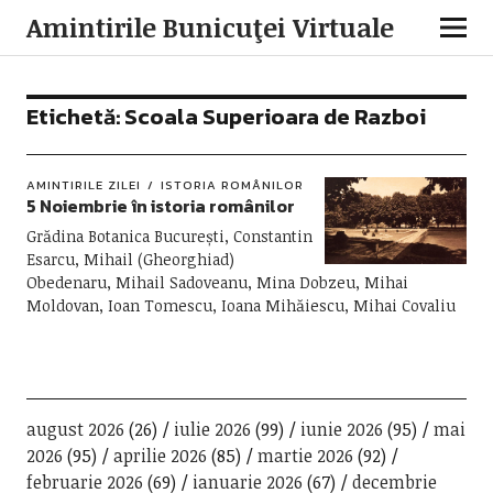
Amintirile Bunicuţei Virtuale
Etichetă:
Scoala Superioara de Razboi
AMINTIRILE ZILEI
ISTORIA ROMÂNILOR
5 Noiembrie în istoria românilor
Grădina Botanica București, Constantin
Esarcu, Mihail (Gheorghiad)
Obedenaru, Mihail Sadoveanu, Mina Dobzeu, Mihai
Moldovan, Ioan Tomescu, Ioana Mihăiescu, Mihai Covaliu
august 2026
(26)
iulie 2026
(99)
iunie 2026
(95)
mai
2026
(95)
aprilie 2026
(85)
martie 2026
(92)
februarie 2026
(69)
ianuarie 2026
(67)
decembrie