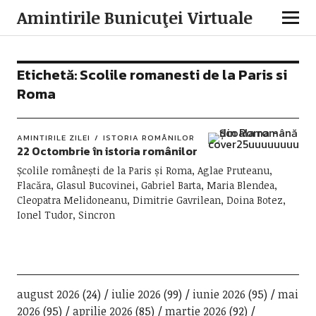
Amintirile Bunicuţei Virtuale
Etichetă:
Scolile romanesti de la Paris si
Roma
AMINTIRILE ZILEI
ISTORIA ROMÂNILOR
22 Octombrie în istoria românilor
Școlile românești de la Paris și Roma, Aglae Pruteanu,
Flacăra, Glasul Bucovinei, Gabriel Barta, Maria Blendea,
Cleopatra Melidoneanu, Dimitrie Gavrilean, Doina Botez,
Ionel Tudor, Sincron
august 2026
(24)
iulie 2026
(99)
iunie 2026
(95)
mai
2026
(95)
aprilie 2026
(85)
martie 2026
(92)