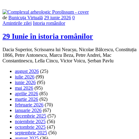
Număr
de
Bunicuţa Virtuală
29 iunie 2026
0
de
Amintirile zilei
Istoria românilor
comentarii
29 Iunie în istoria românilor
Dacia Superior, Scrisoarea lui Neacșu, Nicolae Bălcescu, Constituția
1866, Petre Antonescu, Marcu Beza, Petre Andrei, Mac
Constantinescu, Lella Cincu, Victor Voicu, Șerban Pavlu
august 2026
(25)
iulie 2026
(99)
iunie 2026
(95)
mai 2026
(95)
aprilie 2026
(85)
martie 2026
(92)
februarie 2026
(70)
ianuarie 2026
(67)
decembrie 2025
(57)
noiembrie 2025
(56)
octombrie 2025
(47)
septembrie 2025
(56)
august 2025
(36)