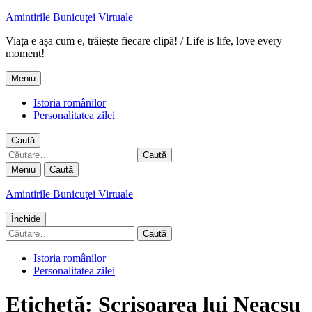
Amintirile Bunicuţei Virtuale
Viața e așa cum e, trăiește fiecare clipă! / Life is life, love every
moment!
Meniu
Istoria românilor
Personalitatea zilei
Caută
Caută
după:
Meniu
Caută
Amintirile Bunicuţei Virtuale
Închide
Caută
după:
Istoria românilor
Personalitatea zilei
Etichetă:
Scrisoarea lui Neacsu