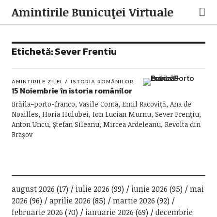
Amintirile Bunicuţei Virtuale
Etichetă:
Sever Frentiu
AMINTIRILE ZILEI
ISTORIA ROMÂNILOR
15 Noiembrie în istoria românilor
Brăila–porto-franco, Vasile Conta, Emil Racoviță, Ana de
Noailles, Horia Hulubei, Ion Lucian Murnu, Sever Frențiu,
Anton Uncu, Ștefan Sileanu, Mircea Ardeleanu, Revolta din
Brașov
august 2026
(17)
iulie 2026
(99)
iunie 2026
(95)
mai
2026
(96)
aprilie 2026
(85)
martie 2026
(92)
februarie 2026
(70)
ianuarie 2026
(69)
decembrie