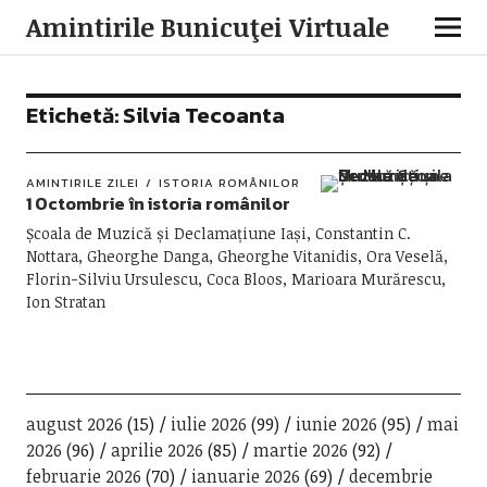
Amintirile Bunicuţei Virtuale
Etichetă:
Silvia Tecoanta
AMINTIRILE ZILEI
ISTORIA ROMÂNILOR
1 Octombrie în istoria românilor
Școala de Muzică și Declamațiune Iași, Constantin C.
Nottara, Gheorghe Danga, Gheorghe Vitanidis, Ora Veselă,
Florin-Silviu Ursulescu, Coca Bloos, Marioara Murărescu,
Ion Stratan
august 2026
(15)
iulie 2026
(99)
iunie 2026
(95)
mai
2026
(96)
aprilie 2026
(85)
martie 2026
(92)
februarie 2026
(70)
ianuarie 2026
(69)
decembrie