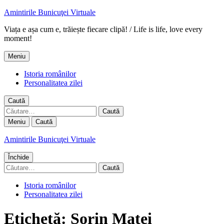
Amintirile Bunicuţei Virtuale
Viața e așa cum e, trăiește fiecare clipă! / Life is life, love every
moment!
Meniu
Istoria românilor
Personalitatea zilei
Caută
Caută
după:
Meniu
Caută
Amintirile Bunicuţei Virtuale
Închide
Caută
după:
Istoria românilor
Personalitatea zilei
Etichetă:
Sorin Matei