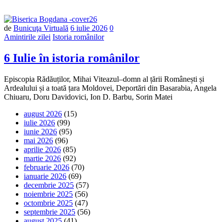
Număr
de
Bunicuţa Virtuală
6 iulie 2026
0
de
Amintirile zilei
Istoria românilor
comentarii
6 Iulie în istoria românilor
Episcopia Rădăuților, Mihai Viteazul–domn al țării Românești și
Ardealului și a toată țara Moldovei, Deportări din Basarabia, Angela
Chiuaru, Doru Davidovici, Ion D. Barbu, Sorin Matei
august 2026
(15)
iulie 2026
(99)
iunie 2026
(95)
mai 2026
(96)
aprilie 2026
(85)
martie 2026
(92)
februarie 2026
(70)
ianuarie 2026
(69)
decembrie 2025
(57)
noiembrie 2025
(56)
octombrie 2025
(47)
septembrie 2025
(56)
august 2025
(41)