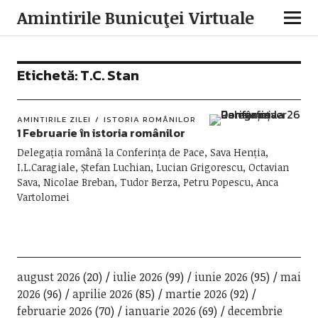
Amintirile Bunicuţei Virtuale
Etichetă:
T.C. Stan
AMINTIRILE ZILEI
ISTORIA ROMÂNILOR
1 Februarie în istoria românilor
Delegația română la Conferința de Pace, Sava Henția,
I.L.Caragiale, Ștefan Luchian, Lucian Grigorescu, Octavian
Sava, Nicolae Breban, Tudor Berza, Petru Popescu, Anca
Vartolomei
august 2026
(20)
iulie 2026
(99)
iunie 2026
(95)
mai
2026
(96)
aprilie 2026
(85)
martie 2026
(92)
februarie 2026
(70)
ianuarie 2026
(69)
decembrie