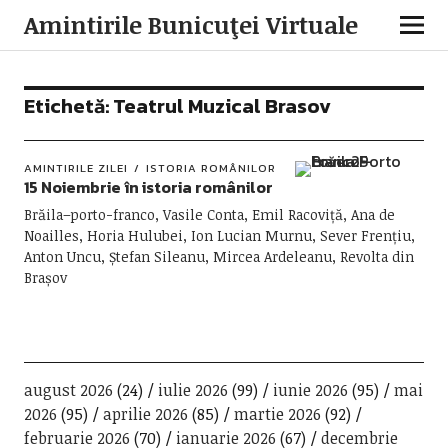
Amintirile Bunicuţei Virtuale
Etichetă:
Teatrul Muzical Brasov
AMINTIRILE ZILEI
ISTORIA ROMÂNILOR
15 Noiembrie în istoria românilor
Brăila–porto-franco, Vasile Conta, Emil Racoviță, Ana de
Noailles, Horia Hulubei, Ion Lucian Murnu, Sever Frențiu,
Anton Uncu, Ștefan Sileanu, Mircea Ardeleanu, Revolta din
Brașov
august 2026
(24)
iulie 2026
(99)
iunie 2026
(95)
mai
2026
(95)
aprilie 2026
(85)
martie 2026
(92)
februarie 2026
(70)
ianuarie 2026
(67)
decembrie