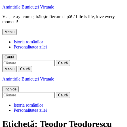
Amintirile Bunicuţei Virtuale
Viața e așa cum e, trăiește fiecare clipă! / Life is life, love every
moment!
Meniu
Istoria românilor
Personalitatea zilei
Caută
Caută
după:
Meniu
Caută
Amintirile Bunicuţei Virtuale
Închide
Caută
după:
Istoria românilor
Personalitatea zilei
Etichetă:
Teodor Teodorescu