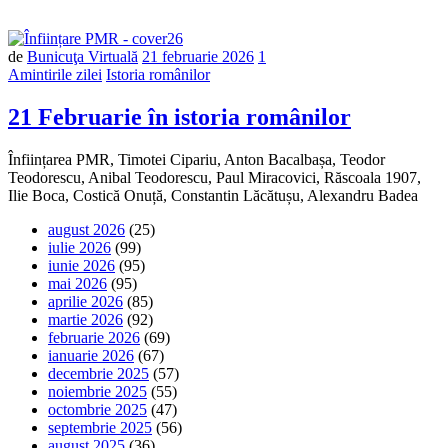
de
Bunicuţa Virtuală
21 februarie 2026
1
Amintirile zilei
Istoria românilor
21 Februarie în istoria românilor
Înființarea PMR, Timotei Cipariu, Anton Bacalbașa, Teodor
Teodorescu, Anibal Teodorescu, Paul Miracovici, Răscoala 1907,
Ilie Boca, Costică Onuță, Constantin Lăcătușu, Alexandru Badea
august 2026
(25)
iulie 2026
(99)
iunie 2026
(95)
mai 2026
(95)
aprilie 2026
(85)
martie 2026
(92)
februarie 2026
(69)
ianuarie 2026
(67)
decembrie 2025
(57)
noiembrie 2025
(55)
octombrie 2025
(47)
septembrie 2025
(56)
august 2025
(36)