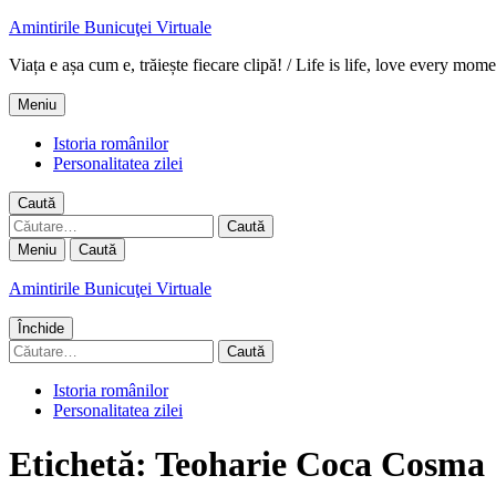
Amintirile Bunicuţei Virtuale
Viața e așa cum e, trăiește fiecare clipă! / Life is life, love every mome
Meniu
Istoria românilor
Personalitatea zilei
Caută
Caută
după:
Meniu
Caută
Amintirile Bunicuţei Virtuale
Închide
Caută
după:
Istoria românilor
Personalitatea zilei
Etichetă:
Teoharie Coca Cosma