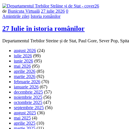
Număr
de
Bunicuţa Virtuală
27 iulie 2026
0
de
Amintirile zilei
Istoria românilor
comentarii
27 Iulie în istoria românilor
Departamentul Trebilor Streine și de Stat, Paul Gore, Sever Pop, Spi
august 2026
(24)
iulie 2026
(99)
iunie 2026
(95)
mai 2026
(95)
aprilie 2026
(85)
martie 2026
(92)
februarie 2026
(70)
ianuarie 2026
(67)
decembrie 2025
(57)
noiembrie 2025
(56)
octombrie 2025
(47)
septembrie 2025
(56)
august 2025
(36)
mai 2025
(4)
aprilie 2025
(10)
martie 2025
(11)