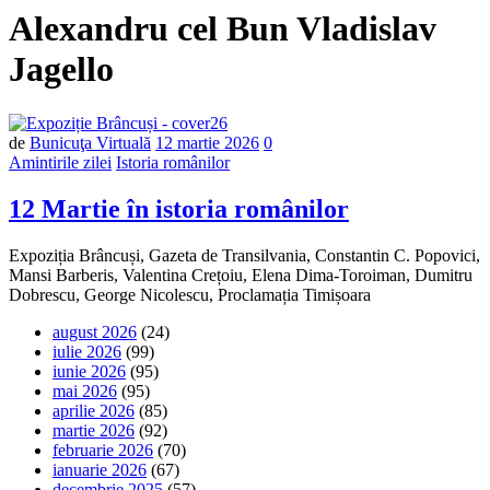
Alexandru cel Bun Vladislav
Jagello
Număr
de
Bunicuţa Virtuală
12 martie 2026
0
de
Amintirile zilei
Istoria românilor
comentarii
12 Martie în istoria românilor
Expoziția Brâncuși, Gazeta de Transilvania, Constantin C. Popovici,
Mansi Barberis, Valentina Crețoiu, Elena Dima-Toroiman, Dumitru
Dobrescu, George Nicolescu, Proclamația Timișoara
august 2026
(24)
iulie 2026
(99)
iunie 2026
(95)
mai 2026
(95)
aprilie 2026
(85)
martie 2026
(92)
februarie 2026
(70)
ianuarie 2026
(67)
decembrie 2025
(57)