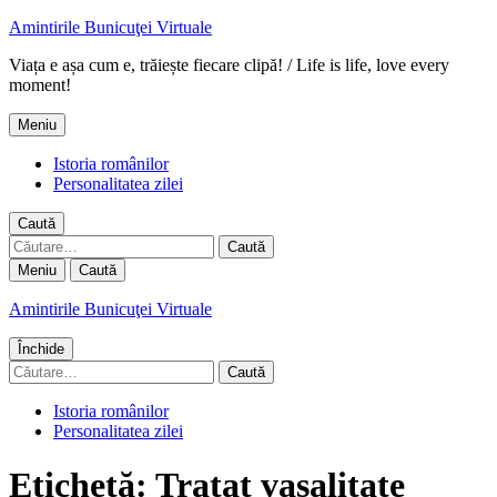
Amintirile Bunicuţei Virtuale
Viața e așa cum e, trăiește fiecare clipă! / Life is life, love every
moment!
Meniu
Istoria românilor
Personalitatea zilei
Caută
Caută
după:
Meniu
Caută
Amintirile Bunicuţei Virtuale
Închide
Caută
după:
Istoria românilor
Personalitatea zilei
Etichetă:
Tratat vasalitate