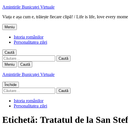
Amintirile Bunicuţei Virtuale
Viața e așa cum e, trăiește fiecare clipă! / Life is life, love every mome
Meniu
Istoria românilor
Personalitatea zilei
Caută
Caută
după:
Meniu
Caută
Amintirile Bunicuţei Virtuale
Închide
Caută
după:
Istoria românilor
Personalitatea zilei
Etichetă:
Tratatul de la San Ste