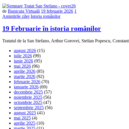
de
Bunicuţa Virtuală
19 februarie 2026
1
Amintirile zilei
Istoria românilor
19 Februarie în istoria românilor
Tratatul de la San Stefano, Arthur Gorovei, Stelian Popescu, Consta
august 2026
(15)
iulie 2026
(99)
iunie 2026
(95)
mai 2026
(96)
aprilie 2026
(85)
martie 2026
(92)
februarie 2026
(70)
ianuarie 2026
(69)
decembrie 2025
(57)
noiembrie 2025
(56)
octombrie 2025
(47)
septembrie 2025
(56)
august 2025
(41)
mai 2025
(4)
aprilie 2025
(10)
martie 2025
(11)