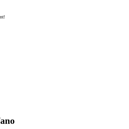
nt!
fano