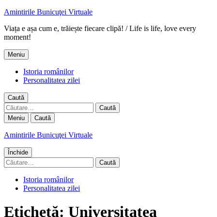
Amintirile Bunicuţei Virtuale
Viața e așa cum e, trăiește fiecare clipă! / Life is life, love every
moment!
Meniu
Istoria românilor
Personalitatea zilei
Caută
Caută
după:
Meniu
Caută
Amintirile Bunicuţei Virtuale
Închide
Caută
după:
Istoria românilor
Personalitatea zilei
Etichetă:
Universitatea