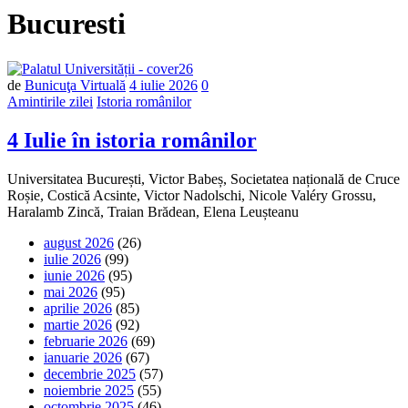
Bucuresti
Număr
de
Bunicuţa Virtuală
4 iulie 2026
0
de
Amintirile zilei
Istoria românilor
comentarii
4 Iulie în istoria românilor
Universitatea București, Victor Babeș, Societatea națională de Cruce
Roșie, Costică Acsinte, Victor Nadolschi, Nicole Valéry Grossu,
Haralamb Zincă, Traian Brădean, Elena Leușteanu
august 2026
(26)
iulie 2026
(99)
iunie 2026
(95)
mai 2026
(95)
aprilie 2026
(85)
martie 2026
(92)
februarie 2026
(69)
ianuarie 2026
(67)
decembrie 2025
(57)
noiembrie 2025
(55)
octombrie 2025
(46)