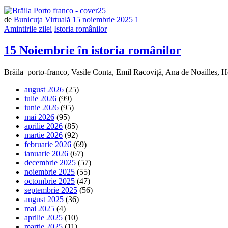
de
Bunicuţa Virtuală
15 noiembrie 2025
1
Amintirile zilei
Istoria românilor
15 Noiembrie în istoria românilor
Brăila–porto-franco, Vasile Conta, Emil Racoviță, Ana de Noailles, 
august 2026
(25)
iulie 2026
(99)
iunie 2026
(95)
mai 2026
(95)
aprilie 2026
(85)
martie 2026
(92)
februarie 2026
(69)
ianuarie 2026
(67)
decembrie 2025
(57)
noiembrie 2025
(55)
octombrie 2025
(47)
septembrie 2025
(56)
august 2025
(36)
mai 2025
(4)
aprilie 2025
(10)
martie 2025
(11)