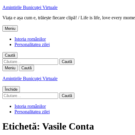
Amintirile Bunicuţei Virtuale
Viața e așa cum e, trăiește fiecare clipă! / Life is life, love every mome
Meniu
Istoria românilor
Personalitatea zilei
Caută
Caută
după:
Meniu
Caută
Amintirile Bunicuţei Virtuale
Închide
Caută
după:
Istoria românilor
Personalitatea zilei
Etichetă:
Vasile Conta