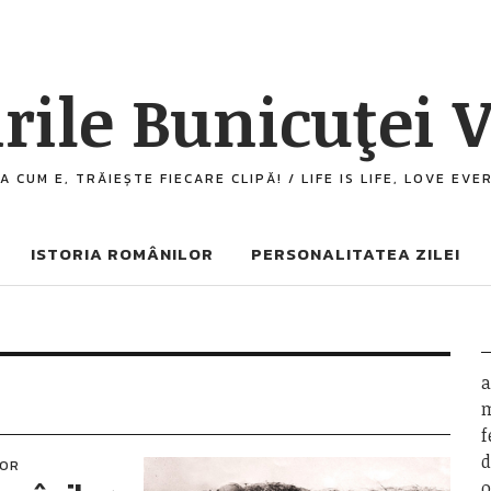
rile Bunicuţei V
A CUM E, TRĂIEȘTE FIECARE CLIPĂ! / LIFE IS LIFE, LOVE EV
ISTORIA ROMÂNILOR
PERSONALITATEA ZILEI
a
m
f
d
LOR
o