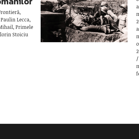
românilor
a
Frontieră,
m
 Paulin Lecca,
2
Mihail, Primele
a
lorin Stoiciu
m
o
2
m
f