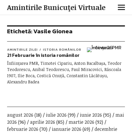
Amintirile Bunicuţei Virtuale
Etichetă:
Vasile Gionea
AMINTIRILE ZILEI
ISTORIA ROMÂNILOR
21 Februarie în istoria românilor
Înființarea PMR, Timotei Cipariu, Anton Bacalbașa, Teodor
Teodorescu, Anibal Teodorescu, Paul Miracovici, Răscoala
1907, Ilie Boca, Costică Onuță, Constantin Lăcătușu,
Alexandru Badea
august 2026
(18)
iulie 2026
(99)
iunie 2026
(95)
mai
2026
(96)
aprilie 2026
(85)
martie 2026
(92)
februarie 2026
(70)
ianuarie 2026
(69)
decembrie