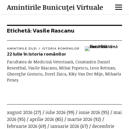
Amintirile Bunicuţei Virtuale
Etichetă:
Vasile Rascanu
AMINTIRILE ZILEI
ISTORIA ROMÂNILOR
22 Iulie în istoria românilor
Facultatea de Medicină Veterinară, Constantin Daniel
Rosenthal, Vasile Rășcanu, Mihai Popescu, Leon Rotman,
Gheorghe Gomoiu, Dorel Zaica, Käty Van Der Mije, Mihaela
Peneș
august 2026
(27)
iulie 2026
(99)
iunie 2026
(95)
mai
2026
(95)
aprilie 2026
(85)
martie 2026
(92)
februarie 2026
(69)
ianuarie 2026
(67)
decembrie