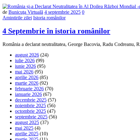
Număr
de
Bunicuţa Virtuală
4 septembrie 2025
0
de
Amintirile zilei
Istoria românilor
comentarii
4 Septembrie în istoria românilor
România a declarat neutralitatea, George Bacovia, Radu Codreanu, R
august 2026
(24)
iulie 2026
(99)
iunie 2026
(95)
mai 2026
(95)
aprilie 2026
(85)
martie 2026
(92)
februarie 2026
(70)
ianuarie 2026
(67)
decembrie 2025
(57)
noiembrie 2025
(56)
octombrie 2025
(47)
septembrie 2025
(56)
august 2025
(37)
mai 2025
(4)
aprilie 2025
(10)
martie 2025
(11)