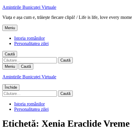
Amintirile Bunicuţei Virtuale
Viața e așa cum e, trăiește fiecare clipă! / Life is life, love every mome
Meniu
Istoria românilor
Personalitatea zilei
Caută
Caută
după:
Meniu
Caută
Amintirile Bunicuţei Virtuale
Închide
Caută
după:
Istoria românilor
Personalitatea zilei
Etichetă:
Xenia Eraclide Vreme