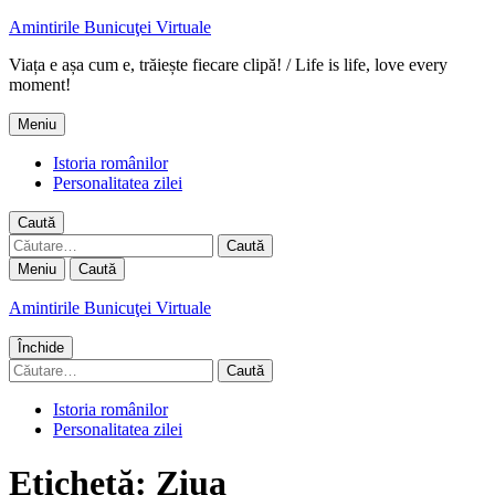
Amintirile Bunicuţei Virtuale
Viața e așa cum e, trăiește fiecare clipă! / Life is life, love every
moment!
Meniu
Istoria românilor
Personalitatea zilei
Caută
Caută
după:
Meniu
Caută
Amintirile Bunicuţei Virtuale
Închide
Caută
după:
Istoria românilor
Personalitatea zilei
Etichetă:
Ziua