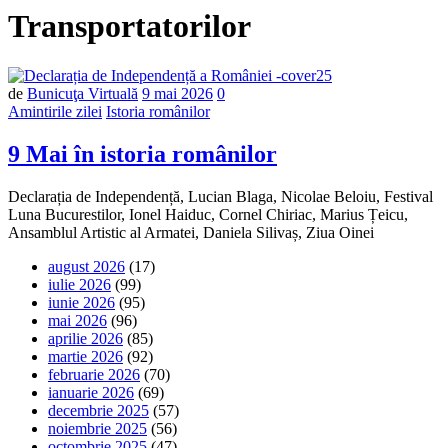
Transportatorilor
Număr
de
Bunicuţa Virtuală
9 mai 2026
0
de
Amintirile zilei
Istoria românilor
comentarii
9 Mai în istoria românilor
Declarația de Independență, Lucian Blaga, Nicolae Beloiu, Festival
Luna Bucurestilor, Ionel Haiduc, Cornel Chiriac, Marius Țeicu,
Ansamblul Artistic al Armatei, Daniela Silivaș, Ziua Oinei
august 2026
(17)
iulie 2026
(99)
iunie 2026
(95)
mai 2026
(96)
aprilie 2026
(85)
martie 2026
(92)
februarie 2026
(70)
ianuarie 2026
(69)
decembrie 2025
(57)
noiembrie 2025
(56)
octombrie 2025
(47)