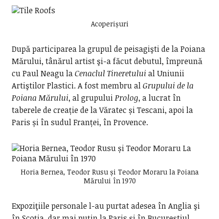
Acoperișuri
După participarea la grupul de peisagişti de la Poiana
Mărului, tânărul artist şi-a făcut debutul, împreună
cu Paul Neagu la
Cenaclul Tineretului
al Uniunii
Artiştilor Plastici. A fost membru al
Grupului de la
Poiana Mărului
, al grupului
Prolog
, a lucrat în
taberele de creație de la Văratec și Tescani, apoi la
Paris și în sudul Franței, în Provence.
Horia Bernea, Teodor Rusu și Teodor Moraru la Poiana
Mărului în 1970
Expoziţiile personale l-au purtat adesea în Anglia şi
în Scoţia, dar mai puţin la Paris şi în Bucureştiul