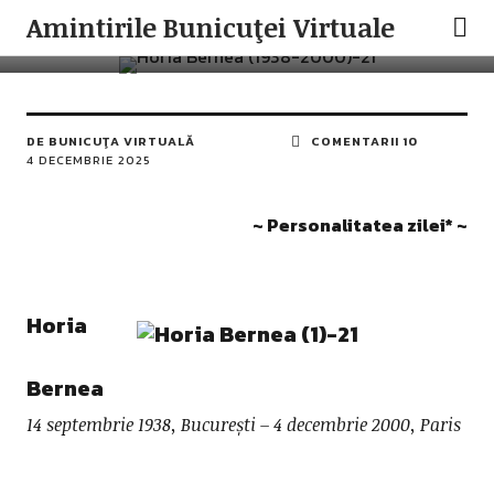
PERSONALITATEA ZILEI
ROMANIAN VISUAL ART
Amintirile Bunicuţei Virtuale
Horia Bernea
DE
BUNICUŢA VIRTUALĂ
COMENTARII 10
4 DECEMBRIE 2025
~ Personalitatea zilei* ~
Horia
Bernea
14 septembrie 1938, București – 4 decembrie 2000, Paris