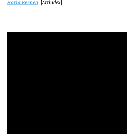
Horia Bernea
[
Artindex
]