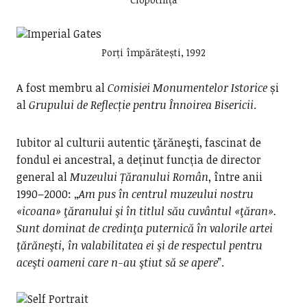
Porți împărătești, 1992
A fost membru al
Comisiei Monumentelor Istorice
și
al
Grupului de Reflecție pentru Înnoirea Bisericii
.
Iubitor al culturii autentic ţărăneşti, fascinat de
fondul ei ancestral, a deținut funcția de director
general al
Muzeului Țăranului Român
, între anii
1990–2000: „
Am pus în centrul muzeului nostru
«icoana» ţăranului şi în titlul său cuvântul «ţăran».
Sunt dominat de credinţa puternică în valorile artei
ţărăneşti, în valabilitatea ei şi de respectul pentru
aceşti oameni care n-au ştiut să se apere
”.