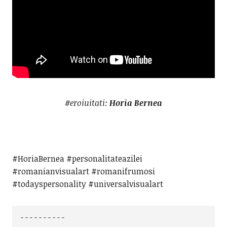
#eroiuitati:
Horia Bernea
#HoriaBernea #personalitateazilei
#romanianvisualart #romanifrumosi
#todayspersonality #universalvisualart
----------
