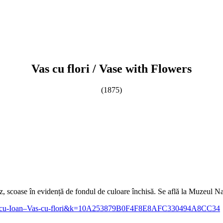
Vas cu flori
/ Vase with Flowers
(1875)
z, scoase în evidență de fondul de culoare închisă. Se află la Muzeul N
Andreescu-Ioan–Vas-cu-flori&k=10A253879B0F4F8E8AFC330494A8CC34