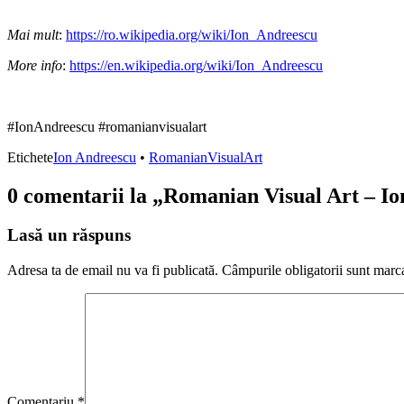
Mai mult
:
https://ro.wikipedia.org/wiki/Ion_Andreescu
More info
:
https://en.wikipedia.org/wiki/Ion_Andreescu
#IonAndreescu #romanianvisualart
Etichete
Ion Andreescu
•
RomanianVisualArt
0 comentarii la „
Romanian Visual Art – Io
Lasă un răspuns
Adresa ta de email nu va fi publicată.
Câmpurile obligatorii sunt marc
Comentariu
*