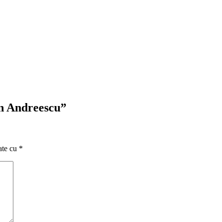
n Andreescu
”
ate cu
*