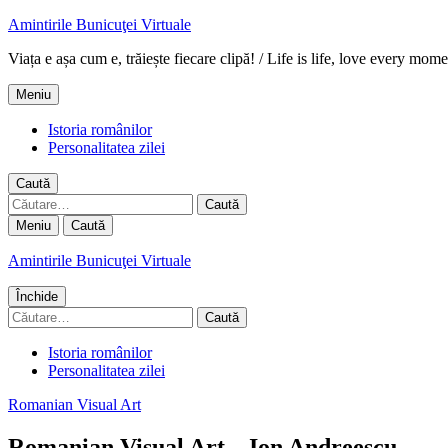
Amintirile Bunicuţei Virtuale
Viața e așa cum e, trăiește fiecare clipă! / Life is life, love every mome
Meniu
Istoria românilor
Personalitatea zilei
Caută
Caută
după:
Meniu
Caută
Amintirile Bunicuţei Virtuale
Închide
Caută
după:
Istoria românilor
Personalitatea zilei
Romanian Visual Art
Romanian Visual Art – Ion Andreescu