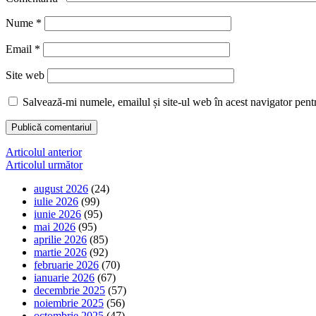
Nume
*
Email
*
Site web
Salvează-mi numele, emailul și site-ul web în acest navigator pent
Navigare
Articolul anterior
Articolul următor
în
august 2026
(24)
articole
iulie 2026
(99)
iunie 2026
(95)
mai 2026
(95)
aprilie 2026
(85)
martie 2026
(92)
februarie 2026
(70)
ianuarie 2026
(67)
decembrie 2025
(57)
noiembrie 2025
(56)
octombrie 2025
(47)