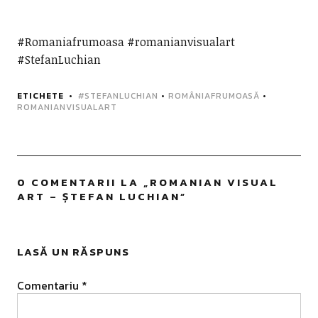
#Romaniafrumoasa #romanianvisualart
#StefanLuchian
ETICHETE
#STEFANLUCHIAN
•
ROMÂNIAFRUMOASĂ
•
ROMANIANVISUALART
0 COMENTARII LA „
ROMANIAN VISUAL
ART – ȘTEFAN LUCHIAN
”
LASĂ UN RĂSPUNS
Comentariu
*