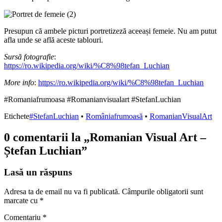
Presupun că ambele picturi portretizeză aceeași femeie. Nu am putut
afla unde se află aceste tablouri.
Sursă fotografie
:
https://ro.wikipedia.org/wiki/%C8%98tefan_Luchian
More info
:
https://ro.wikipedia.org/wiki/%C8%98tefan_Luchian
#Romaniafrumoasa #Romanianvisualart #StefanLuchian
Etichete
#StefanLuchian
•
Româniafrumoasă
•
RomanianVisualArt
0 comentarii la „
Romanian Visual Art –
Ștefan Luchian
”
Lasă un răspuns
Adresa ta de email nu va fi publicată.
Câmpurile obligatorii sunt
marcate cu
*
Comentariu
*