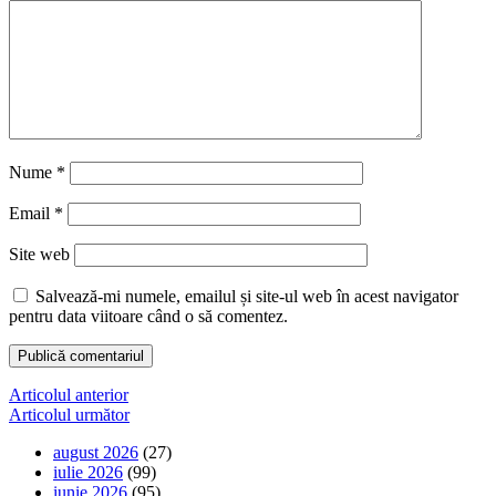
Nume
*
Email
*
Site web
Salvează-mi numele, emailul și site-ul web în acest navigator
pentru data viitoare când o să comentez.
Navigare
Articolul anterior
Articolul următor
în
august 2026
(27)
articole
iulie 2026
(99)
iunie 2026
(95)