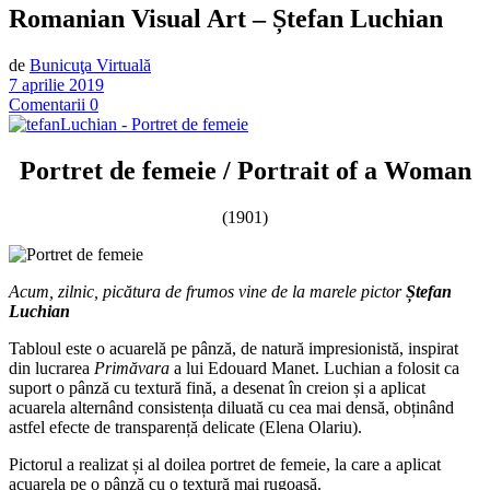
Romanian Visual Art – Ștefan Luchian
de
Bunicuţa Virtuală
7 aprilie 2019
Comentarii 0
Portret de femeie
/ Portrait of a Woman
(1901)
Acum, zilnic, picătura de frumos vine de la marele pictor
Ștefan
Luchian
Tabloul este o acuarelă pe pânză, de natură impresionistă, inspirat
din lucrarea
Primăvara
a lui Edouard Manet. Luchian a folosit ca
suport o pânză cu textură fină, a desenat în creion și a aplicat
acuarela alternând consistența diluată cu cea mai densă, obținând
astfel efecte de transparență delicate (Elena Olariu).
Pictorul a realizat și al doilea portret de femeie, la care a aplicat
acuarela pe o pânză cu o textură mai rugoasă.