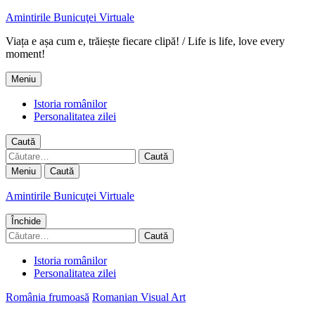
Amintirile Bunicuţei Virtuale
Viața e așa cum e, trăiește fiecare clipă! / Life is life, love every
moment!
Meniu
Istoria românilor
Personalitatea zilei
Caută
Caută
după:
Meniu
Caută
Amintirile Bunicuţei Virtuale
Închide
Caută
după:
Istoria românilor
Personalitatea zilei
România frumoasă
Romanian Visual Art