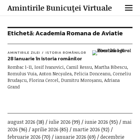
Amintirile Bunicuţei Virtuale
Etichetă:
Academia Romana de Aviatie
AMINTIRILE ZILEI
ISTORIA ROMÂNILOR
28 Ianuarie în istoria românilor
Rombac 1-11, Iosif Ivanovici, Camil Ressu, Martha Bibescu,
Romulus Vuia, Anton Necșulea, Felicia Donceanu, Corneliu
Brudașcu, Florina Cercel, Dumitru Moroșanu, Adriana
Grand
august 2026
(18)
iulie 2026
(99)
iunie 2026
(95)
mai
2026
(96)
aprilie 2026
(85)
martie 2026
(92)
februarie 2026
(70)
ianuarie 2026
(69)
decembrie