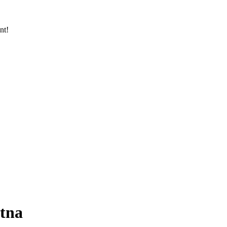
nt!
utna