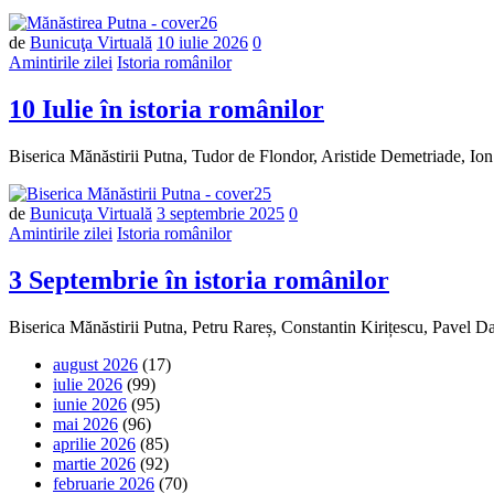
Număr
de
Bunicuţa Virtuală
10 iulie 2026
0
de
Amintirile zilei
Istoria românilor
comentarii
10 Iulie în istoria românilor
Biserica Mănăstirii Putna, Tudor de Flondor, Aristide Demetriade, I
Număr
de
Bunicuţa Virtuală
3 septembrie 2025
0
de
Amintirile zilei
Istoria românilor
comentarii
3 Septembrie în istoria românilor
Biserica Mănăstirii Putna, Petru Rareș, Constantin Kirițescu, Pave
august 2026
(17)
iulie 2026
(99)
iunie 2026
(95)
mai 2026
(96)
aprilie 2026
(85)
martie 2026
(92)
februarie 2026
(70)