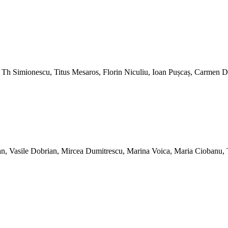
on Th Simionescu, Titus Mesaros, Florin Niculiu, Ioan Pușcaș, Carmen 
l Dan, Vasile Dobrian, Mircea Dumitrescu, Marina Voica, Maria Cioban