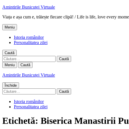
Amintirile Bunicuţei Virtuale
Viața e așa cum e, trăiește fiecare clipă! / Life is life, love every mome
Meniu
Istoria românilor
Personalitatea zilei
Caută
Caută
după:
Meniu
Caută
Amintirile Bunicuţei Virtuale
Închide
Caută
după:
Istoria românilor
Personalitatea zilei
Etichetă:
Biserica Manastirii P