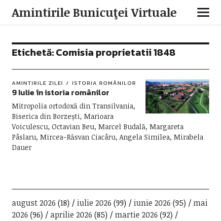
Amintirile Bunicuţei Virtuale
Etichetă:
Comisia proprietatii 1848
AMINTIRILE ZILEI
ISTORIA ROMÂNILOR
9 Iulie în istoria românilor
Mitropolia ortodoxă din Transilvania,
Biserica din Borzești, Marioara
Voiculescu, Octavian Beu, Marcel Budală, Margareta
Pâslaru, Mircea-Răsvan Ciacâru, Angela Similea, Mirabela
Dauer
august 2026
(18)
iulie 2026
(99)
iunie 2026
(95)
mai
2026
(96)
aprilie 2026
(85)
martie 2026
(92)