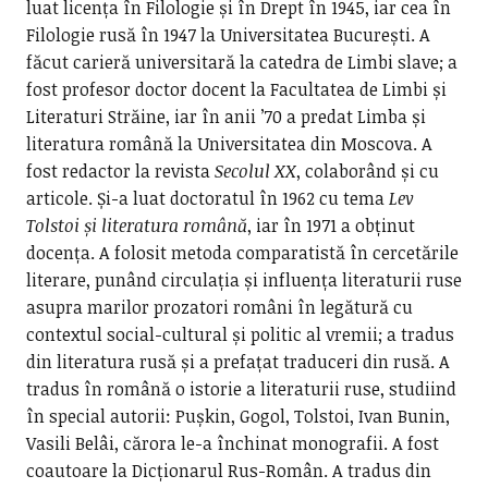
luat licența în Filologie și în Drept în 1945, iar cea în
Filologie rusă în 1947 la Universitatea București. A
făcut carieră universitară la catedra de Limbi slave; a
fost profesor doctor docent la Facultatea de Limbi și
Literaturi Străine, iar în anii ’70 a predat Limba și
literatura română la Universitatea din Moscova. A
fost redactor la revista
Secolul XX
, colaborând și cu
articole. Și-a luat doctoratul în 1962 cu tema
Lev
Tolstoi și literatura română
, iar în 1971 a obținut
docența. A folosit metoda comparatistă în cercetările
literare, punând circulația și influența literaturii ruse
asupra marilor prozatori români în legătură cu
contextul social-cultural și politic al vremii; a tradus
din literatura rusă și a prefațat traduceri din rusă. A
tradus în română o istorie a literaturii ruse, studiind
în special autorii: Pușkin, Gogol, Tolstoi, Ivan Bunin,
Vasili Belâi, cărora le-a închinat monografii. A fost
coautoare la Dicționarul Rus-Român. A tradus din