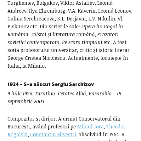
Turgheniev, Bulgakov, Viktor Astafiev, Leonid
Andreev, Ilya Ehremburg, V.A. Kaverin, Leonid Leonov,
Galina Serebreacova, K.L. Derjavin, L.V. Nikulin, Vl.
Piskunov etc. Din scrierile sale:
Opera lui Gogol în
România
,
Tolstoi și literatura română
,
Prozatori
sovietici
contemporani
,
Pe scara timpului
etc. A fost
soția profesorului universitar, critic și istoric literar
George Cristea Nicolescu. Actualmente, locuiește în
Italia, la Milano.
1924 – S-a născut
Sergiu Sarchizov
9 iulie 1924, Tarutino, Cetatea Albă, Basarabia – 18
septembrie 2003
Compozitor și dirijor. A urmat Conservatorul din
București, având profesori pe
Mihail Jora
,
Theodor
Rogalski
,
Constantin Silvestri
, absolvind în 1954.
A