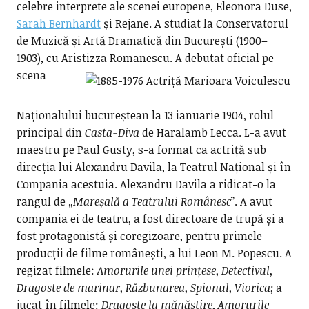
celebre interprete ale scenei europene, Eleonora Duse,
Sarah Bernhardt
și Rejane. A studiat la Conservatorul
de Muzică și Artă Dramatică din București (1900–
1903), cu Aristizza Romanescu.
A debutat oficial pe
scena
Naționalului bucureștean la 13 ianuarie 1904, rolul
principal din
Casta-Diva
de Haralamb Lecca. L-a avut
maestru pe Paul Gusty, s-a format ca actriță sub
direcția lui Alexandru Davila, la Teatrul Național și în
Compania acestuia. Alexandru Davila a ridicat-o la
rangul de „
Mareșală a Teatrului Românesc
”. A avut
compania ei de teatru, a fost directoare de trupă și a
fost protagonistă și coregizoare, pentru primele
producții de filme românești, a lui Leon M. Popescu. A
regizat filmele:
Amorurile unei prințese
,
Detectivul
,
Dragoste de marinar
,
Răzbunarea
,
Spionul
,
Viorica
; a
jucat în filmele:
Dragoste la mănăstire
,
Amorurile