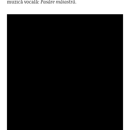
muzică vocală:
Pasăre măiastră
.