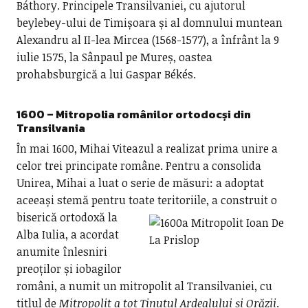
Báthory. Principele Transilvaniei, cu ajutorul
beylebey-ului de Timișoara și al domnului muntean
Alexandru al II-lea Mircea (1568-1577), a înfrânt la 9
iulie 1575, la Sânpaul pe Mureș, oastea
prohabsburgică a lui Gaspar Békés.
1600 – Mitropolia românilor ortodocși din
Transilvania
În mai 1600, Mihai Viteazul a realizat prima unire a
celor trei principate române. Pentru a consolida
Unirea, Mihai a luat o serie de măsuri: a adoptat
aceeași stemă pentru toate teritoriile,
a construit o
biserică ortodoxă la
Alba Iulia, a acordat
anumite înlesniri
preoților și iobagilor
români, a numit un mitropolit al Transilvaniei, cu
titlul de
Mitropolit a tot Ținutul Ardealului și Orăzii
.