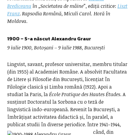
Brediceanu
în „Societatea de mâine”
, ediții critice:
Liszt
Franz
.
Rapsodia Română
,
Miculi Carol. Horă în
Moldova
.
1900 – S-a născut
Alexandru Graur
9 iulie 1900, Botoșani – 9 iulie 1988, București
Lingvist, savant, profesor universitar, membru titular
(din 1955) al Academiei Române. A absolvit Facultatea
de Litere și Filosofie din București, licențiat în
Filologie clasică și Limba română (1922). Apoi a
studiat la Paris, la
École Pratique des Hautes Études
. A
susținut Doctoratul la Sorbona cu o teză de
lingvistică indo-europeană. Revenit la București, a
îmbrățișat activitatea didactică și, în paralel, a
publicat studii în diverse periodice.
Între 1941–1944,
când, din