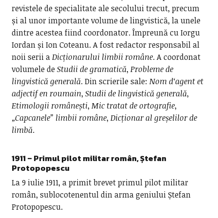
revistele de specialitate ale secolului trecut, precum
și al unor importante volume de lingvistică, la unele
dintre acestea fiind coordonator. Împreună cu Iorgu
Iordan și Ion Coteanu. A fost redactor responsabil al
noii serii a
Dicționarului limbii române
. A coordonat
volumele de
Studii de gramatică
,
Probleme de
lingvistică generală
. Din scrierile sale:
Nom d‘agent et
adjectif en roumain
,
Studii de lingvistică generală
,
Etimologii
românești
,
Mic tratat de ortografie
,
„Capcanele” limbii române
,
Dicționar al greșelilor de
limbă
.
1911 – Primul pilot militar român,
Ștefan
Protopopescu
La 9 iulie 1911, a primit brevet primul pilot militar
român, sublocotenentul din arma geniului Ștefan
Protopopescu.