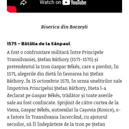
Biserica din Borzești
1575 – Bătălia de la Sânpaul
A fost o confruntare militară între Principele
Transilvaniei, Ștefan Báthory (1571–1575) și
pretendentul la tron Gaspar Békés, care a pierdut, în
1571, alegerile din dietă în favoarea lui Ștefan
Báthory. În 15 octombrie 1573, în urma uneltirilor sale
împotriva Principelui Ștefan Báthory, Dieta l-a
declarat pe Gaspar Békés, trădător și toate averile
sale au fost confiscate. Sprijinit de către curtea de la
Viena, Gaspar Békés, autoexilat la Cașovia (Kosice), s-
a întors în Transilvania încercând, cu ajutorul
secuilor, să îl îndepărteze de la tron pe Ștefan