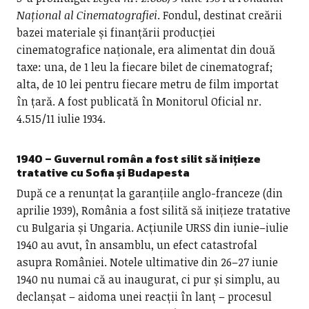
Național al Cinematografiei
. Fondul, destinat creării
bazei materiale și finanțării producției
cinematografice naționale, era alimentat din două
taxe: una, de 1 leu la fiecare bilet de cinematograf;
alta, de 10 lei pentru fiecare metru de film importat
în țară. A fost publicată în Monitorul Oficial nr.
4.515/11 iulie 1934.
1940 – Guvernul român a fost silit să inițieze
tratative cu Sofia și Budapesta
După ce a renunțat la garanțiile anglo-franceze (din
aprilie 1939), România a fost silită să inițieze tratative
cu Bulgaria și Ungaria. Acțiunile URSS din iunie–iulie
1940 au avut, în ansamblu, un efect catastrofal
asupra României. Notele ultimative din 26–27 iunie
1940 nu numai că au inaugurat, ci pur și simplu, au
declanșat – aidoma unei reacții în lanț – procesul