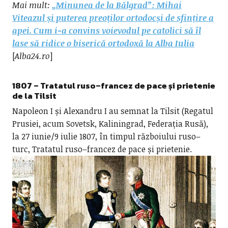
Mai mult:
„Minunea de la Bălgrad”: Mihai
Viteazul și puterea preoților ortodocși de sfințire a
apei. Cum i-a convins voievodul pe catolici să îl
lase să ridice o biserică ortodoxă la Alba Iulia
[
Alba24.ro
]
1807 – Tratatul ruso–francez de pace și prietenie
de la Tilsit
Napoleon I și Alexandru I au semnat la Tilsit (Regatul
Prusiei, acum Sovetsk, Kaliningrad, Federația Rusă),
la 27 iunie/9 iulie 1807, în timpul războiului ruso–
turc, Tratatul ruso–francez de pace și prietenie.