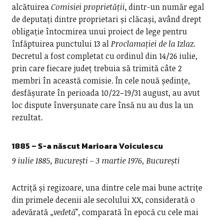
alcătuirea
Comisiei proprietății
, dintr-un număr egal
de deputați dintre proprietari și clăcași, având drept
obligație întocmirea unui proiect de lege pentru
înfăptuirea punctului 13 al
Proclamației de la Izlaz
.
Decretul a fost completat cu ordinul din 14/26 iulie,
prin care fiecare județ trebuia să trimită câte 2
membri în această comisie. În cele nouă ședințe,
desfășurate în perioada 10/22–19/31 august, au avut
loc dispute înverșunate care însă nu au dus la un
rezultat.
1885 – S-a născut
Marioara Voiculescu
9 iulie 1885, București – 3 martie 1976, București
Actriță și regizoare, una dintre cele mai bune actrițe
din primele decenii ale secolului XX, considerată o
adevărată „
vedetă
”, comparată în epocă cu cele mai