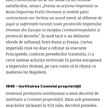
satisfăcător, atunci „
Franța va acționa împreună cu
Rusia împotriva Porții Otomane și ambele părți
contractante vor încheia un acord menit să elibereze de
jugul și suferințele turcești toate provinciile Imperiului
Otoman din Europa cu excepția Constantinopolului și
provinciei Rumelia
”. În mod tacit s-au delimitat
sferele de influență între Rusia și Franța. Curtea
imperială rusă nu doar a refuzat să evacueze
Principatele, conform prevederilor tratatului, ci a
cerut imense achiziții teritoriale în partea europeană
a Imperiului Otoman, pe care conta să le obțină cu
medierea lui Napoleon.
1848 – Instituirea Comisiei proprietății
Guvernul provizoriu revoluționar a emis decretul de
instituire a
Comisiei proprietății
. Emis sub presiunea
mișcărilor țărănești la 9/21 iulie, decretul prevedea