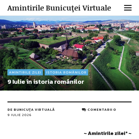
Amintirile Bunicuţei Virtuale
AMINTIRILE ZILEI
ISTORIA ROMÂNILOR
9 Iulie în istoria românilor
DE
BUNICUŢA VIRTUALĂ
COMENTARII 0
9 IULIE 2026
~ Amintirile zilei
*
~