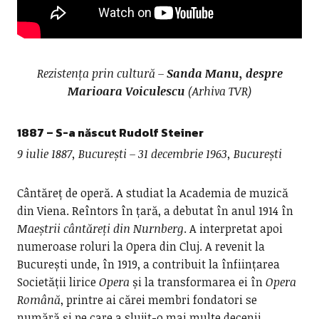
Rezistența prin cultură –
Sanda Manu, despre
Marioara Voiculescu
(Arhiva TVR)
1887 – S-a născut Rudolf Steiner
9 iulie 1887, București – 31 decembrie 1963, București
Cântăreț de operă. A studiat la Academia de muzică
din Viena. Reîntors în țară, a debutat în anul 1914 în
Maeștrii cântăreți din Nurnberg
. A interpretat apoi
numeroase roluri la Opera din Cluj. A revenit la
București unde, în 1919, a contribuit la înființarea
Societății lirice
Opera
și la transformarea ei în
Opera
Română
, printre ai cărei membri fondatori se
numără și pe care a slujit-o mai multe decenii.