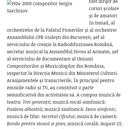
fost dirijor de
coruri școlare
și de amatori
în Ismail, al
orchestrelor de la Palatul Pionerilor și al orchestrei
Ansamblului CFR Giulești din București, șef al
serviciului de creație la Radiodifuziunea Română,
secretar muzical la Ansamblul
Doina
al Armatei, șef
al serviciului de documentare al Uniunii
Compozitorilor și Muzicologilor din România,
inspector la Direcția Muzicii din Ministerul Culturii.
Aranjamentele și transcrierile, în principal pentru
emisiile radio și TV, au constituit o parte
semnificativă din activitatea sa. A compus muzică de
teatru:
Trei
generații
; muzică vocal-simfonică:
Pasărea albastră
; muzică simfonică:
Dans simfonic
;
muzică de film:
Secretul cifrului
; muzică de cameră:
Rondo pentru vioară și pian
; muzică corală:
August 23
;