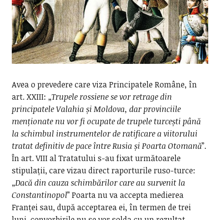
Avea o prevedere care viza Principatele Române, în
art. XXIII: „
Trupele rossiene se vor retrage din
principatele Valahia și Moldova, dar provinciile
menționate nu vor fi ocupate de trupele turcești până
la schimbul instrumentelor de ratificare a viitorului
tratat definitiv de pace între Rusia și Poarta Otomană
”.
În art. VIII al Tratatului s-au fixat următoarele
stipulații, care vizau direct raporturile ruso-turce:
„
Dacă din cauza schimbărilor care au survenit la
Constantinopol
” Poarta nu va accepta medierea
Franței sau, după acceptarea ei, în termen de trei
luni, convorbirile nu se vor solda cu un rezultat