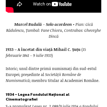
Marcel Budală – Solo acordeon
• Pian: Gică
Rădulescu, Țambal: Fane Chioru, Contrabas: Gheorghe
Dincă
1933 – A încetat din viață Mihail C. Șuțu
(
15
februarie 1841 – 9 iulie 1933
)
Istoric; unul dintre primii numismați din sud-estul
Europei; președinte al
Societății Române de
Numismatică
; membru titular al Academiei Române.
1934 – Legea Fondului Național al
Cinematografiei
S-a promulgat
Legea nr. 2.088/9 iulie 1934 a Fondului