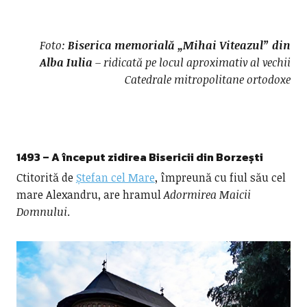
Foto:
Biserica memorială „Mihai Viteazul” din
Alba Iulia
– ridicată pe locul aproximativ al vechii
Catedrale mitropolitane ortodoxe
1493 – A început zidirea
Bisericii din Borzești
Ctitorită de
Ștefan cel Mare
, împreună cu fiul său cel
mare Alexandru, are hramul
Adormirea Maicii
Domnului
.