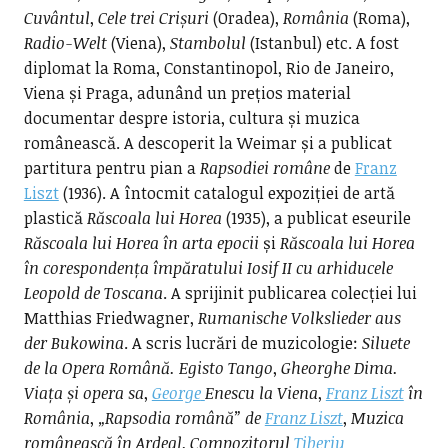
Cuvântul
,
Cele trei Crișuri
(Oradea),
România
(Roma),
Radio-Welt
(Viena),
Stambolul
(Istanbul) etc. A fost
diplomat la Roma, Constantinopol, Rio de Janeiro,
Viena și Praga, adunând un prețios material
documentar despre istoria, cultura și muzica
românească. A descoperit la Weimar și a publicat
partitura pentru pian a
Rapsodiei române
de
Franz
Liszt
(1936). A întocmit catalogul expoziției de artă
plastică
Răscoala lui Horea
(1935), a publicat eseurile
Răscoala lui Horea în arta epocii
și
Răscoala lui Horea
în corespondența împăratului Iosif II cu arhiducele
Leopold de Toscana
. A sprijinit publicarea colecției lui
Matthias Friedwagner,
Rumanische Volkslieder aus
der Bukowina
. A scris lucrări de muzicologie:
Siluete
de la Opera Română. Egisto Tango
,
Gheorghe Dima.
Viața și opera sa
,
George
Enescu la Viena
,
Franz Liszt
în
România
,
„Rapsodia română” de
Franz Liszt
,
Muzica
românească în Ardeal
,
Compozitorul
Tiberiu