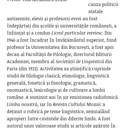
cauza politicii
statale
antisemite, elevii și profesorii evrei au fost
îndepărtați din școlile și universitățile românești, a
înființat și a condus
Liceul particular evreiesc
. Din
1946 a fost încadrat în învățământul superior, fiind
profesor la Universitatea din București, a fost apoi
decan al Facultății de Filologie, directorul Editurii
Academiei, membru al
Societății de Lingvistică
din
Paris (din 1921). Activitatea sa științifică cuprinde
studii de filologie clasică, etimologie, lingvistică
generală, fonetică și fonologie, gramatică,
onomastică, lexicologie și de cultivare a limbii
române. A susținut ani în șir emisiunea radiofonică
Limba noastră
, iar în
Revista Cultului Mozaic
a
deținut o rubrică pe teme lingvistice, semnalând
apropieri între cuvintele din diferite limbi. A fost
autorul unor valoroase studii și articole apărute în