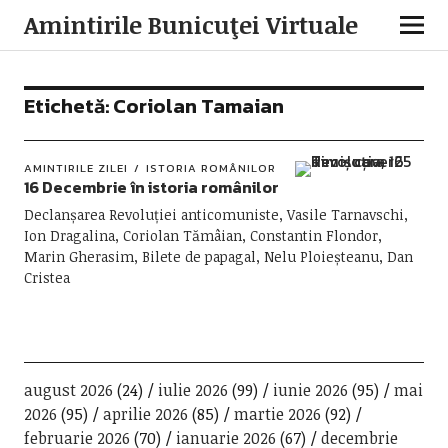
Amintirile Bunicuţei Virtuale
Etichetă:
Coriolan Tamaian
AMINTIRILE ZILEI
ISTORIA ROMÂNILOR
16 Decembrie în istoria românilor
Declanșarea Revoluției anticomuniste, Vasile Tarnavschi,
Ion Dragalina, Coriolan Tămâian, Constantin Flondor,
Marin Gherasim, Bilete de papagal, Nelu Ploieșteanu, Dan
Cristea
august 2026
(24)
iulie 2026
(99)
iunie 2026
(95)
mai
2026
(95)
aprilie 2026
(85)
martie 2026
(92)
februarie 2026
(70)
ianuarie 2026
(67)
decembrie