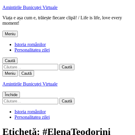
Amintirile Bunicuţei Virtuale
Viața e așa cum e, trăiește fiecare clipă! / Life is life, love every
moment!
Meniu
Istoria românilor
Personalitatea zilei
Caută
Caută
după:
Meniu
Caută
Amintirile Bunicuţei Virtuale
Închide
Caută
după:
Istoria românilor
Personalitatea zilei
Etichetă:
#ElenaTeodorini