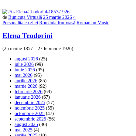
de
Bunicuţa Virtuală
25 martie 2026
4
Personalitatea zilei
România frumoasă
Romanian Music
Elena Teodorini
(25 martie 1857 – 27 februarie 1926)
august 2026
(25)
iulie 2026
(99)
iunie 2026
(95)
mai 2026
(95)
aprilie 2026
(85)
martie 2026
(92)
februarie 2026
(69)
ianuarie 2026
(67)
decembrie 2025
(57)
noiembrie 2025
(55)
octombrie 2025
(47)
septembrie 2025
(56)
august 2025
(36)
mai 2025
(4)
aprilie 2025
(10)