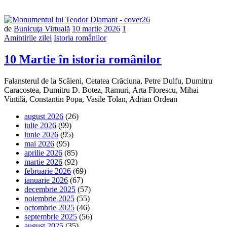
de
Bunicuţa Virtuală
10 martie 2026
1
Amintirile zilei
Istoria românilor
10 Martie în istoria românilor
Falansterul de la Scăieni, Cetatea Crăciuna, Petre Dulfu, Dumitru
Caracostea, Dumitru D. Botez, Ramuri, Arta Florescu, Mihai
Vintilă, Constantin Popa, Vasile Tolan, Adrian Ordean
august 2026
(26)
iulie 2026
(99)
iunie 2026
(95)
mai 2026
(95)
aprilie 2026
(85)
martie 2026
(92)
februarie 2026
(69)
ianuarie 2026
(67)
decembrie 2025
(57)
noiembrie 2025
(55)
octombrie 2025
(46)
septembrie 2025
(56)
august 2025
(35)