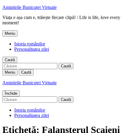
Amintirile Bunicuţei Virtuale
Viața e așa cum e, trăiește fiecare clipă! / Life is life, love every
moment!
Meniu
Istoria românilor
Personalitatea zilei
Caută
Caută
după:
Meniu
Caută
Amintirile Bunicuţei Virtuale
Închide
Caută
după:
Istoria românilor
Personalitatea zilei
Etichetă:
Falansterul Scaieni