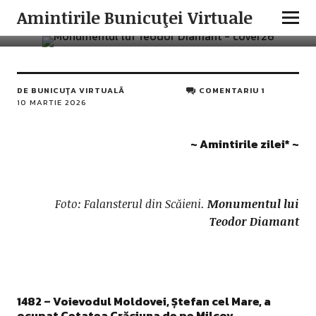
AMINTIRILE ZILEI
ISTORIA ROMÂNILOR
Amintirile Bunicuţei Virtuale
10 Martie în istoria românilor
DE
BUNICUŢA VIRTUALĂ
COMENTARIU 1
10 MARTIE 2026
~ Amintirile zilei* ~
Foto: Falansterul din Scăieni.
Monumentul lui
Teodor Diamant
1482 – Voievodul Moldovei, Ștefan cel Mare, a
ocupat
Cetatea Crăciuna de pe Milcov