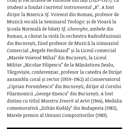
1928) și Facultatea de Filosofie din Iași (1923–1927). Ca
student a fondat
Cvartetul instrumental „B”
. A fost
dirijor la Biserica
Sf. Voievozi
din Roman, profesor de
Muzică vocală la Seminarul Teologic și de Vioară la
Școala Normală de băieți
Sf. Gheorghe
, ambele din
Roman, a cântat la violă în orchestra Radiodifuziunii
din București, fiind profesor de Muzică la Gimnaziul
Comercial „Regele Ferdinand” și la Liceul comercial
„Marele Voievod Mihai” din București, la Liceul
Militar „Nicolae Filipescu” de la Mănăstirea Dealu,
Târgoviște, conferențiar, profesor la catedra de Dirijat
ansamblu coral și rector (1959–1962) al Conservatorul
„Ciprian Porumbescu” din București, dirijor al Corului
Filarmonicii „George Enescu” din București. A fost
distins cu titlul
Maestru Emerit al Artei
(1964), Medalia
comemorativă „Zoltán Kodály” din Budapesta (1982),
Marele premiu al Uniunii Compozitorilor (1983).