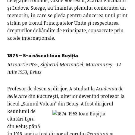
delegației române, Vasile Boerescu, Scarlat Fălcoianu
și Ludovic Steege, au înaintat plenului conferinței un
memoriu, în care se pleda pentru aducerea unui prinț
străin pe tronul Principatelor Unite și respectarea
drepturilor dobândite de Principate, consacrate prin
actele internaționale.
1875 – S-a născut
Ioan Bușiția
10 martie 1875, Sighetul Marmației, Maramureș – 12
iulie 1953, Beiuș
Profesor de desen și dirijor. A studiat la
Academia de
Belle Arte
din București, ulterior devenind profesor la
liceul „Samuil Vulcan” din Beiuș.
A fost dirijorul
Reuniunii de
cântări
Lyra
din Beiuș până
în 1918, apoi a fost dirijor al corului
Reuniunii
și