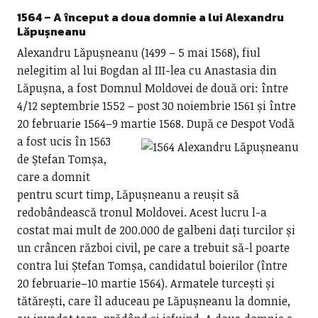
1564 – A început a doua domnie a lui
Alexandru
Lăpușneanu
Alexandru Lăpușneanu (1499 – 5 mai 1568), fiul
nelegitim al lui Bogdan al III-lea cu Anastasia din
Lăpușna, a fost Domnul Moldovei de două ori: între
4/12 septembrie 1552 – post 30 noiembrie 1561 și între
20 februarie 1564–9 martie 1568.
După ce Despot Vodă
a fost ucis în 1563
de Ștefan Tomșa,
care a domnit
pentru scurt timp, Lăpușneanu a reușit să
redobândească tronul Moldovei. Acest lucru l-a
costat mai mult de 200.000 de galbeni dați turcilor și
un crâncen război civil, pe care a trebuit să-l poarte
contra lui Ștefan Tomșa, candidatul boierilor (între
20 februarie–10 martie 1564). Armatele turcești și
tătărești, care îl aduceau pe Lăpușneanu la domnie,