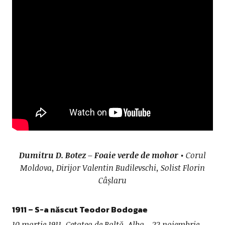
Dumitru D. Botez – Foaie verde de mohor
• Corul
Moldova, Dirijor Valentin Budilevschi, Solist Florin
Câșlaru
1911 – S-a născut Teodor Bodogae
10 martie 1911, Cetatea de Baltă, Alba – 22 noiembrie