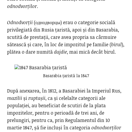
odnodvorților
.
Odnodvorții
(однодворцы) erau o categorie socială
privilegiată din Rusia țaristă, apoi și din Basarabia,
scutită de prestații, care avea propria sa cârmuire
sătească și care, în loc de impozitul pe familie (
birul
),
plătea o dare numită
dajdie
, mai mică decât birul.
Basarabia țaristă la 1847
După anexarea, în 1812, a Basarabiei la Imperiul Rus,
mazilii
și
ruptașii
, ca și celelalte categorii ale
populației, au beneficiat de scutiri de la plata
impozitelor, pentru o perioadă de trei ani, de
prelungiri, pentru ca, prin Regulamentul din 10
martie 1847, șă fie incluși în categoria
odnodvorților