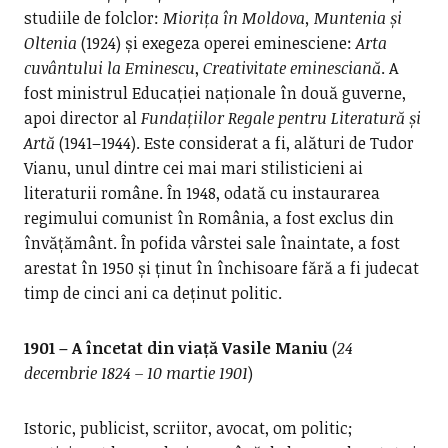
studiile de folclor:
Miorița în Moldova, Muntenia și
Oltenia
(1924) și exegeza operei eminesciene:
Arta
cuvântului la Eminescu
,
Creativitate eminesciană
. A
fost ministrul Educației naționale în două guverne,
apoi director al
Fundațiilor Regale pentru Literatură și
Artă
(1941–1944). Este considerat a fi, alături de Tudor
Vianu, unul dintre cei mai mari stilisticieni ai
literaturii române. În 1948, odată cu instaurarea
regimului comunist în România, a fost exclus din
învățământ. În pofida vârstei sale înaintate, a fost
arestat în 1950 și ținut în închisoare fără a fi judecat
timp de cinci ani ca deținut politic.
1901 – A încetat din viață Vasile Maniu
(
24
decembrie 1824 – 10 martie 1901
)
Istoric, publicist, scriitor, avocat, om politic;