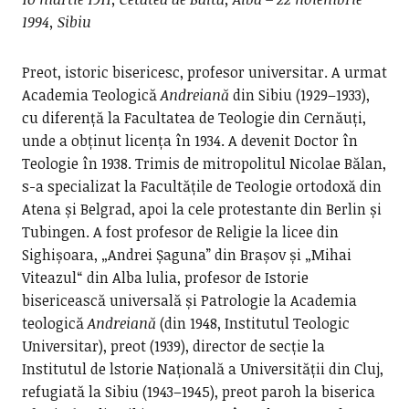
1994, Sibiu
Preot, istoric bisericesc, profesor universitar. A urmat
Academia Teologică
Andreiană
din Sibiu (1929–1933),
cu diferență la Facultatea de Teologie din Cernăuți,
unde a obținut licența în 1934. A devenit Doctor în
Teologie în 1938. Trimis de mitropolitul Nicolae Bălan,
s-a specializat la Facultățile de Teologie ortodoxă din
Atena și Belgrad, apoi la cele protestante din Berlin și
Tubingen. A fost profesor de Religie la licee din
Sighișoara, „Andrei Șaguna” din Brașov și „Mihai
Viteazul“ din Alba lulia, profesor de Istorie
bisericească universală și Patrologie la Academia
teologică
Andreiană
(din 1948, Institutul Teologic
Universitar), preot (1939), director de secție la
Institutul de lstorie Națională a Universității din Cluj,
refugiată la Sibiu (1943–1945), preot paroh la biserica