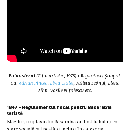
Falansterul
(Film artistic, 1978) • Regia Savel Știopul.
Cu:
Adrian Pintea
,
Liviu Ciulei
, Julieta Szönyi, Elena
Albu,
Vasile Niţulescu etc.
1847 – Regulamentul fiscal pentru
Basarabia
țaristă
Mazilii și ruptașii din Basarabia au fost lichidați ca
stare socială și fiscală și incluși în categoria