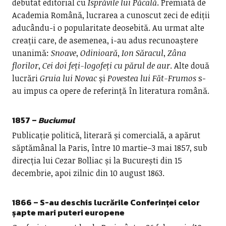
debutat editorial cu
Isprăvile lui Păcală
. Premiată de
Academia Română, lucrarea a cunoscut zeci de ediții
aducându-i o popularitate deosebită. Au urmat alte
creații care, de asemenea, i-au adus recunoaștere
unanimă:
Snoave
,
Odinioară
,
Ion Săracul
,
Zâna
florilor
,
Cei doi feți-logofeți cu părul
de aur
. Alte două
lucrări
Gruia lui Novac
și
Povestea lui Făt-Frumos
s-
au impus ca opere de referință în literatura română.
1857 –
Buciumul
Publicație politică, literară și comercială, a apărut
săptămânal la Paris, între 10 martie–3 mai 1857, sub
direcția lui Cezar Bolliac și la București din 15
decembrie, apoi zilnic din 10 august 1863.
1866 – S-au deschis lucrările Conferinței celor
șapte mari puteri europene