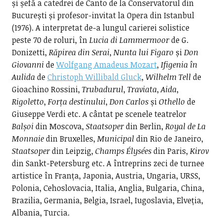
și șefă a catedrei de Canto de la Conservatorul din
București și profesor-invitat la Opera din Istanbul
(1976). A interpretat de-a lungul carierei solistice
peste 70 de roluri, în
Lucia di Lammermoor
de G.
Donizetti,
Răpirea din Serai
,
Nunta lui Figaro
și
Don
Giovanni
de
Wolfgang Amadeus Mozart
,
Ifigenia în
Aulida
de
Christoph Willibald Gluck
,
Wilhelm Tell
de
Gioachino Rossini,
Trubadurul
,
Traviata
,
Aida
,
Rigoletto
,
Forța destinului
,
Don Carlos
și
Othello
de
Giuseppe Verdi etc. A cântat pe scenele teatrelor
Balșoi
din Moscova,
Staatsoper
din Berlin,
Royal de La
Monnaie
din Bruxelles,
Municipal
din Rio de Janeiro,
Staatsoper
din Leipzig,
Champs Élysées
din Paris,
Kirov
din Sankt-Petersburg etc. A întreprins zeci de turnee
artistice în Franța, Japonia, Austria, Ungaria, URSS,
Polonia, Cehoslovacia, Italia, Anglia, Bulgaria, China,
Brazilia, Germania, Belgia, Israel, Iugoslavia, Elveția,
Albania, Turcia.