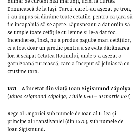
număr de curteni mai mărunți, uciși la Curtea
Domnească de la Iași. Turcii, care l-au așezat pe tron,
i-au impus să dărâme toate cetățile, pentru ca țara să
fie incapabilă să se apere. Lăpușneanu a dat ordin să
se umple toate cetățile cu lemne și le-a dat foc.
Incendierea, însă, nu a produs pagube mari cetăților,
ci a fost doar un șiretlic pentru a se evita dărâmarea
lor. A scăpat Cetatea Hotinului, unde s-a așezat o
garnizoană turcească, care a început să jefuiască cu
cruzime țara.
1571 – A încetat din viață Ioan Sigismund Zápolya
(
János Zsigmond Zápolya; 7 iulie 1540 – 10 martie 1571
)
Rege al Ungariei sub numele de Ioan al II-lea și
principe al Transilvaniei (din 1570), sub numele de
Ioan Sigismund.