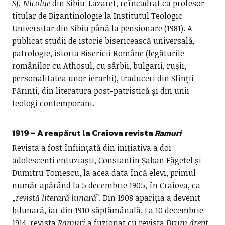
Sf. Nicolae
din Sibiu-Lazaret, reîncadrat ca profesor
titular de Bizantinologie la Institutul Teologic
Universitar din Sibiu până la pensionare (1981). A
publicat studii de istorie bisericească universală,
patrologie, istoria Bisericii Române (legăturile
românilor cu Athosul, cu sârbii, bulgarii, rușii,
personalitatea unor ierarhi), traduceri din Sfinții
Părinți, din literatura post-patristică și din unii
teologi contemporani.
1919 – A reapărut la Craiova revista
Ramuri
Revista a fost înființată din inițiativa a doi
adolescenți entuziaști, Constantin Șaban Făgețel și
Dumitru Tomescu, la acea data încă elevi, primul
număr apărând la 5 decembrie 1905, în Craiova, ca
„
revistă literară lunară
”. Din 1908 apariția a devenit
bilunară, iar din 1910 săptămânală. La 10 decembrie
1914, revista
Ramuri
a fuzionat cu revista
Drum drept
,