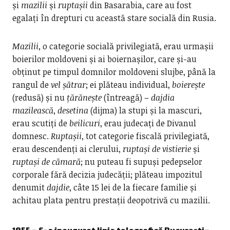
și
mazilii
și
ruptașii
din Basarabia, care au fost
egalați în drepturi cu această stare socială din Rusia.
Mazilii
, o categorie socială privilegiată, erau urmașii
boierilor moldoveni și ai boiernașilor, care și-au
obținut pe timpul domnilor moldoveni slujbe, până la
rangul de
vel șătrar
; ei plăteau individual,
boierește
(redusă) și nu
țărănește
(întreagă) –
dajdia
mazilească
,
desetina
(dijma) la stupi și la mascuri,
erau scutiți de
beilicuri
, erau judecați de Divanul
domnesc.
Ruptașii
, tot categorie fiscală privilegiată,
erau descendenți ai clerului,
ruptași de vistierie
și
ruptași de cămară
; nu puteau fi supuși pedepselor
corporale fără decizia judecății; plăteau impozitul
denumit
dajdie
, câte 15 lei de la fiecare familie și
achitau plata pentru prestații deopotrivă cu mazilii.