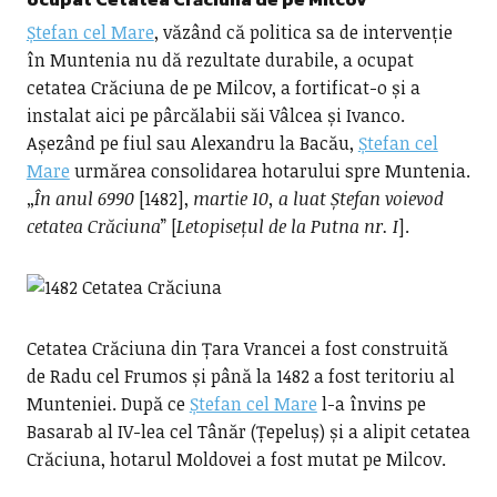
Ștefan cel Mare
, văzând că politica sa de intervenție
în Muntenia nu dă rezultate durabile, a ocupat
cetatea Crăciuna de pe Milcov, a fortificat-o și a
instalat aici pe pârcălabii săi Vâlcea și Ivanco.
Așezând pe fiul sau Alexandru la Bacău,
Ștefan cel
Mare
urmărea consolidarea hotarului spre Muntenia.
„
În anul 6990
[1482],
martie 10, a luat Ștefan voievod
cetatea Crăciuna
” [
Letopisețul de la Putna nr. I
].
Cetatea Crăciuna din Țara Vrancei a fost construită
de Radu cel Frumos și până la 1482 a fost teritoriu al
Munteniei. După ce
Ștefan cel Mare
l-a învins pe
Basarab al IV-lea cel Tânăr (Țepeluș) și a alipit cetatea
Crăciuna, hotarul Moldovei a fost mutat pe Milcov.