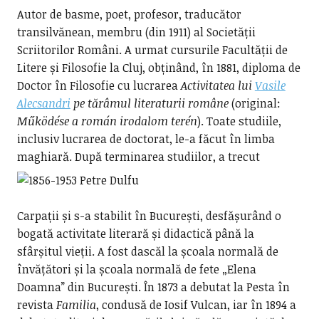
Autor de basme, poet, profesor, traducător
transilvănean, membru (din 1911) al Societății
Scriitorilor Români. A urmat cursurile Facultății de
Litere și Filosofie la Cluj, obținând, în 1881, diploma de
Doctor în Filosofie cu lucrarea
Activitatea lui
Vasile
Alecsandri
pe tărâmul literaturii române
(original:
Működése a román irodalom terén
). Toate studiile,
inclusiv lucrarea de doctorat, le-a făcut în limba
maghiară.
După terminarea studiilor, a trecut
Carpații și s-a stabilit în București, desfășurând o
bogată activitate literară și didactică până la
sfârșitul vieții. A fost dascăl la școala normală de
învățători și la școala normală de fete „Elena
Doamna” din București. În 1873 a debutat la Pesta în
revista
Familia
, condusă de Iosif Vulcan, iar în 1894 a