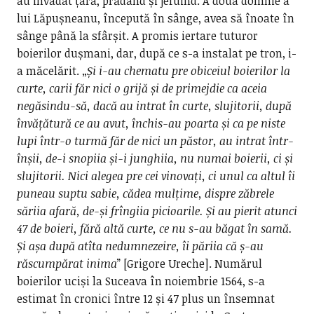
au invadat țara, prădând și jefuind. A doua domnie a
lui Lăpușneanu, începută în sânge, avea să înoate în
sânge până la sfârșit. A promis iertare tuturor
boierilor dușmani, dar, după ce s-a instalat pe tron, i-
a măcelărit. „
Și i-au chematu pre obiceiul boierilor la
curte, carii făr nici o grijă și de primejdie ca aceia
negăsindu-să, dacă au intrat în curte, slujitorii, după
învățătură ce au avut, închis-au poarta și ca pe niste
lupi într-o turmă făr de nici un păstor, au intrat într-
înșii, de-i snopiia și-i junghiia, nu numai boierii, ci și
slujitorii. Nici alegea pre cei vinovați, ci unul ca altul îi
puneau suptu sabie, cădea mulțime, dispre zăbrele
săriia afară, de-și frîngiia picioarile. Și au pierit atunci
47 de boieri, fără altă curte, ce nu s-au băgat în samă.
Și așa după atîta nedumnezeire, îi păriia că ș-au
răscumpărat inima
” [Grigore Ureche]. Numărul
boierilor uciși la Suceava în noiembrie 1564, s-a
estimat în cronici între 12 și 47 plus un însemnat