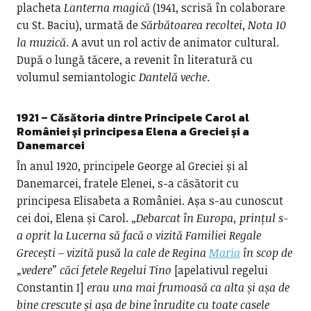
placheta
Lanterna magică
(1941, scrisă în colaborare
cu St. Baciu), urmată de
Sărbătoarea recoltei
,
Nota 10
la muzică
. A avut un rol activ de animator cultural.
După o lungă tăcere, a revenit în literatură cu
volumul semiantologic
Dantelă veche
.
1921 –
Căsătoria dintre Principele Carol al
României și principesa Elena a Greciei și a
Danemarcei
În anul 1920, principele George al Greciei și al
Danemarcei, fratele Elenei, s-a căsătorit cu
principesa Elisabeta a României. Așa s-au cunoscut
cei doi, Elena și Carol. „
Debarcat în Europa, prințul s-
a oprit la Lucerna să facă o vizită Familiei Regale
Grecești – vizită pusă la cale de Regina
Maria
în scop de
„vedere” căci fetele Regelui Tino
[apelativul regelui
Constantin I]
erau una mai frumoasă ca alta și așa de
bine crescute și așa de bine înrudite cu toate casele