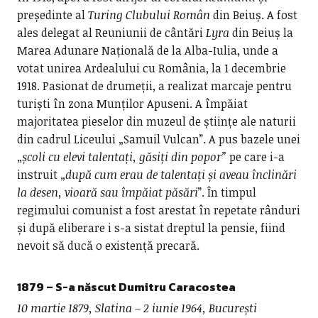
președinte al
Turing Clubului Român
din Beiuș. A fost
ales delegat al Reuniunii de cântări
Lyra
din Beiuș la
Marea Adunare Națională de la Alba-Iulia, unde a
votat unirea Ardealului cu România, la 1 decembrie
1918. Pasionat de drumeții, a realizat marcaje pentru
turiști în zona Munților Apuseni. A împăiat
majoritatea pieselor din muzeul de științe ale naturii
din cadrul Liceului „Samuil Vulcan”. A pus bazele unei
„
școli cu elevi talentați, găsiți din popor”
pe care i-a
instruit „
după cum erau de talentați și aveau înclinări
la desen, vioară sau împăiat păsări
”. În timpul
regimului comunist a fost arestat în repetate rânduri
și după eliberare i s-a sistat dreptul la pensie, fiind
nevoit să ducă o existență precară.
1879 – S-a născut
Dumitru Caracostea
10 martie 1879, Slatina – 2 iunie 1964, București