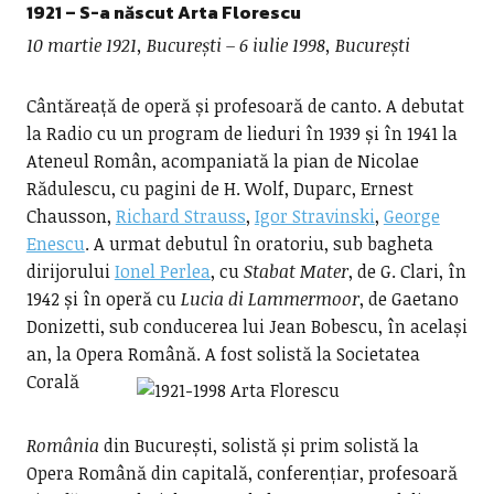
1921 – S-a născut
Arta Florescu
10 martie 1921, București – 6 iulie 1998, București
Cântăreață de operă și profesoară de canto. A debutat
la Radio cu un program de lieduri în 1939 și în 1941 la
Ateneul Român, acompaniată la pian de Nicolae
Rădulescu, cu pagini de H. Wolf, Duparc, Ernest
Chausson,
Richard Strauss
,
Igor Stravinski
,
George
Enescu
. A urmat debutul în oratoriu, sub bagheta
dirijorului
Ionel Perlea
, cu
Stabat Mater
, de G. Clari, în
1942 și în operă cu
Lucia di Lammermoor
, de Gaetano
Donizetti, sub conducerea lui Jean Bobescu, în același
an, la Opera Română.
A fost solistă la Societatea
Corală
România
din București, solistă și prim solistă la
Opera Română din capitală, conferențiar, profesoară