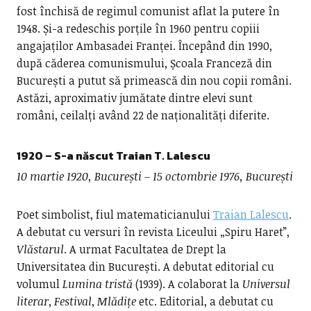
fost închisă de regimul comunist aflat la putere în
1948. Și-a redeschis porțile în 1960 pentru copiii
angajaților Ambasadei Franței. Începând din 1990,
după căderea comunismului, Școala Franceză din
București a putut să primească din nou copii români.
Astăzi, aproximativ jumătate dintre elevi sunt
români, ceilalți având 22 de naționalități diferite.
1920 – S-a născut Traian T. Lalescu
10 martie 1920, București – 15 octombrie 1976, București
Poet simbolist, fiul matematicianului
Traian Lalescu
.
A debutat cu versuri în revista Liceului „Spiru Haret”,
Vlăstarul
. A urmat Facultatea de Drept la
Universitatea din București. A debutat editorial cu
volumul
Lumina tristă
(1939). A colaborat la
Universul
literar
,
Festival
,
Mlădițe
etc. Editorial, a debutat cu