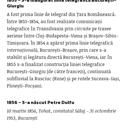
1855 – S-a inaugurat linia telegrafică București–
Giurgiu
A fost prima linie de telegraf din Țara Românească.
Între 1853–1854, au fost realizate comunicații
telegrafice în Transilvania prin circuite pe trasee
aeriene între Cluj–Budapesta–Viena și Brașov–Sibiu–
Timișoara. În 1854 a apărut prima linie telegrafică
internațională
, București–Brașov, prin care s-a
stabilit și legătura directă București–Viena, iar în
1855 s-a finalizat construcția liniei telegrafice
București–Giurgiu (de către francezi), continuată
subfluvial la Rusciuc (Ruse) și pe rutele Suceava–Iași,
Ploiești–Focșani.
1856 – S-a născut
Petre Dulfu
10 martie 1856, Tohat, comitatul Sălaj – 31 octombrie
1953, București