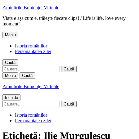
Amintirile Bunicuţei Virtuale
Viața e așa cum e, trăiește fiecare clipă! / Life is life, love every
moment!
Meniu
Istoria românilor
Personalitatea zilei
Caută
Caută
după:
Meniu
Caută
Amintirile Bunicuţei Virtuale
Închide
Caută
după:
Istoria românilor
Personalitatea zilei
Etichetă:
Ilie Murgulescu