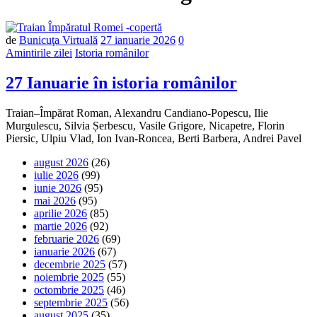
Număr
de
Bunicuţa Virtuală
27 ianuarie 2026
0
de
Amintirile zilei
Istoria românilor
comentarii
27 Ianuarie în istoria românilor
Traian–Împărat Roman, Alexandru Candiano-Popescu, Ilie
Murgulescu, Silvia Șerbescu, Vasile Grigore, Nicapetre, Florin
Piersic, Ulpiu Vlad, Ion Ivan-Roncea, Berti Barbera, Andrei Pavel
august 2026
(26)
iulie 2026
(99)
iunie 2026
(95)
mai 2026
(95)
aprilie 2026
(85)
martie 2026
(92)
februarie 2026
(69)
ianuarie 2026
(67)
decembrie 2025
(57)
noiembrie 2025
(55)
octombrie 2025
(46)
septembrie 2025
(56)
august 2025
(35)