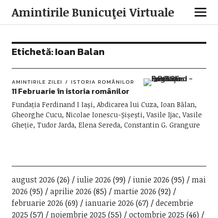
Amintirile Bunicuţei Virtuale
Etichetă:
Ioan Balan
AMINTIRILE ZILEI
ISTORIA ROMÂNILOR
11 Februarie în istoria românilor
Fundația Ferdinand I Iași, Abdicarea lui Cuza, Ioan Bălan,
Gheorghe Cucu, Nicolae Ionescu-Șișești, Vasile Ijac, Vasile
Gheție, Tudor Jarda, Elena Sereda, Constantin G. Grangure
august 2026
(26)
iulie 2026
(99)
iunie 2026
(95)
mai
2026
(95)
aprilie 2026
(85)
martie 2026
(92)
februarie 2026
(69)
ianuarie 2026
(67)
decembrie
2025
(57)
noiembrie 2025
(55)
octombrie 2025
(46)