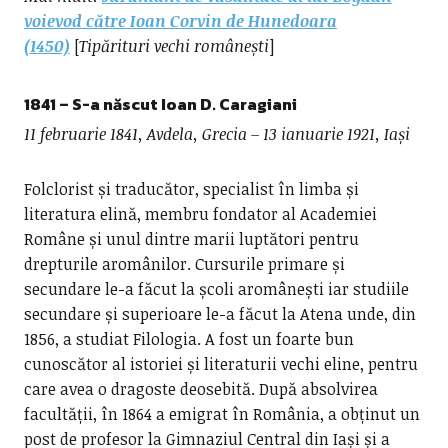
voievod către Ioan Corvin de Hunedoara
(1450)
[
Tipărituri vechi românești
]
1841 – S-a născut
Ioan D. Caragiani
11 februarie 1841, Avdela, Grecia – 13 ianuarie 1921, Iași
Folclorist și traducător, specialist în limba și
literatura elină, membru fondator al Academiei
Române și unul dintre marii luptători pentru
drepturile aromânilor. Cursurile primare și
secundare le-a făcut la școli aromânești iar studiile
secundare și superioare le-a făcut la Atena unde, din
1856, a studiat Filologia. A fost un foarte bun
cunoscător al istoriei și literaturii vechi eline, pentru
care avea o dragoste deosebită. După absolvirea
facultății, în 1864 a emigrat în România, a obținut un
post de profesor la Gimnaziul Central din Iași și a