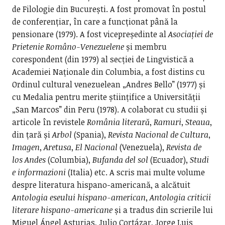
de Filologie din București. A fost promovat în postul
de conferențiar, în care a funcționat până la
pensionare (1979). A fost vicepreședinte al
Asociației de
Prietenie Româno-Venezuelene
și membru
corespondent (din 1979) al secției de Lingvistică a
Academiei Naționale din Columbia, a fost distins cu
Ordinul cultural venezuelean „Andres Bello” (1977) și
cu Medalia pentru merite științifice a Universității
„San Marcos” din Peru (1978). A colaborat cu studii și
articole în revistele
România literară
,
Ramuri
,
Steaua
,
din țară și
Arbol
(Spania),
Revista Nacional de Cultura
,
Imagen
,
Aretusa
,
El Nacional
(Venezuela),
Revista de
los Andes
(Columbia),
Bufanda del sol
(Ecuador),
Studi
e informazioni
(Italia) etc. A scris mai multe volume
despre literatura hispano-americană, a alcătuit
Antologia eseului hispano-american
,
Antologia criticii
literare hispano-americane
și a tradus din scrierile lui
Miguel Ángel Asturias, Julio Cortázar, Jorge Luis