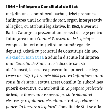
1864 – Înființarea Consiliului de Stat
Încă din 1856, domnitorul Barbu Știrbei propunea
înființarea unui
Consiliu de Stat
, organ interpretativ
al legilor, cu atribuții legislative. În 1862, Guvernul
Barbu Catargiu a prezentat un proiect de lege pentru
înființarea unui
Comitet
Provizoriu de Legislație
,
compus din toți miniștrii și un număr egal de
deputați. Odată cu proiectul de Constituție din 1863,
Alexandru Ioan Cuza
a adus în discuție înființarea
unui
Consiliu de Stat
care să discute sau să
alcătuiască, la cererea guvernului, proiecte de legi.
Legea nr. 167/11 februarie 1864 pentru înființiarea unui
consiliu de statu
, statua acest Consiliu în subordinea
puterii executive, cu atribuții în „
a prepara proiectele
de legi, ce Guvernulu va ave să presinte Adunărei
elective, și regulamentele administrative, relative la
punere în lucrare a legiloru
”. Consiliul de Stat se afla