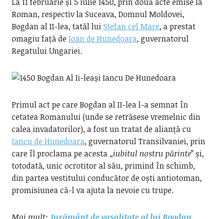
La 11 februarie și 5 iulie 1450, prin două acte emise la
Roman, respectiv la Suceava, Domnul Moldovei,
Bogdan al II-lea, tatăl lui
Ștefan cel Mare
, a prestat
omagiu față de
Ioan de Hunedoara
, guvernatorul
Regatului Ungariei.
Primul act pe care Bogdan al II-lea l-a semnat în
cetatea Romanului (unde se retrăsese vremelnic din
calea invadatorilor), a fost un tratat de alianță cu
Iancu de Hunedoara
, guvernatorul Transilvaniei, prin
care îl proclama pe acesta „
iubitul nostru părinte
” și,
totodată, unic ocrotitor al său, primind în schimb,
din partea vestitului conducător de oști antiotoman,
promisiunea că-l va ajuta la nevoie cu trupe.
Mai mult:
Jurământ de vasalitate al lui Bogdan