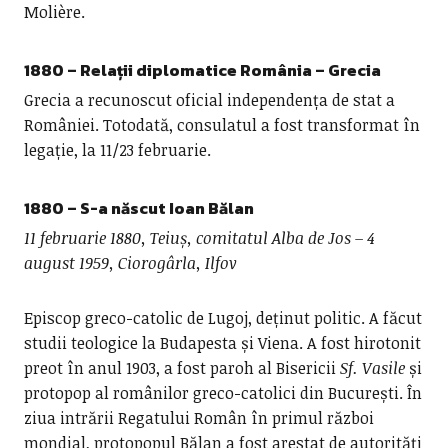
Molière.
1880 – Relații diplomatice România – Grecia
Grecia a recunoscut oficial independența de stat a
României. Totodată, consulatul a fost transformat în
legație, la 11/23 februarie.
1880 – S-a născut
Ioan Bălan
11 februarie 1880, Teiuș, comitatul Alba de Jos – 4
august 1959, Ciorogârla, Ilfov
Episcop greco-catolic de Lugoj, deținut politic. A făcut
studii teologice la Budapesta și Viena. A fost hirotonit
preot în anul 1903, a fost paroh al Bisericii
Sf. Vasile
și
protopop al românilor greco-catolici din București. În
ziua intrării Regatului Român în primul război
mondial, protopopul Bălan a fost arestat de autorități