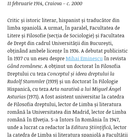
11 februarie 1914, Craiova – c. 2000
Critic și istoric literar, hispanist și traducător din
limba spaniolă. A urmat, în paralel, Facultatea de
Litere și Filosofie (secția de Sociologie) și Facultatea
de Drept din cadrul Universității din București,
obținând ambele licențe în 1936. A debutat publicistic
în 1937 cu un eseu despre
Mihai Eminescu
în revista
Gând românesc
. A obținut un doctorat în Filosofia
Dreptului cu teza
Conceptul și ideea dreptului la
Rudolf Stammler
(1939) și un doctorat în Filologie
Hispanică, cu teza
Arta narativă a lui Miguel Ángel
Asturias
(1971). A fost asistent universitar la catedra
de Filosofia dreptului, lector de Limba și literatura
română la Universitatea din Madrid, lector de Limba
română în Elveția. S-a întors în România în 1947,
unde a lucrat ca redactor la
Editura Științifică
, lector
la catedra de Limba și literatura spaniolă a Facultății