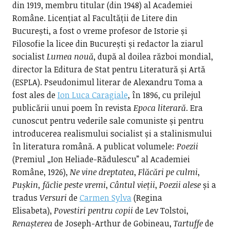
din 1919, membru titular (din 1948) al Academiei
Române. Licențiat al Facultății de Litere din
București, a fost o vreme profesor de Istorie și
Filosofie la licee din București și redactor la ziarul
socialist
Lumea nouă
, după al doilea război mondial,
director la Editura de Stat pentru Literatură și Artă
(ESPLA). Pseudonimul literar de Alexandru Toma a
fost ales de
Ion Luca Caragiale
, în 1896, cu prilejul
publicării unui poem în revista
Epoca literară
. Era
cunoscut pentru vederile sale comuniste și pentru
introducerea realismului socialist și a stalinismului
în literatura română. A publicat volumele:
Poezii
(Premiul „Ion Heliade-Rădulescu” al Academiei
Române, 1926),
Ne vine dreptatea
,
Flăcări pe culmi
,
Pușkin, făclie peste vremi
,
Cântul vieții
,
Poezii alese
și a
tradus
Versuri
de
Carmen Sylva
(Regina
Elisabeta),
Povestiri pentru copii
de Lev Tolstoi,
Renașterea
de Joseph-Arthur de Gobineau,
Tartuffe
de