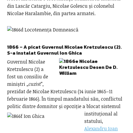
din Lascăr Catargiu, Nicolae Golescu și colonelul
Nicolae Haralambie, din partea armatei.
1866 – A picat Guvernul
Nicolae Kretzulescu (2).
S-a instalat Guvernul Ion Ghica
Guvernul Nicolae
Kretzulescu (2) a
fost un consiliu de
miniștri „
cuzist
”,
prezidat de Nicolae Kretzulescu (14 iunie 1865–11
februarie 1866). În timpul mandatului său, conflictul
politic dintre domnitor și opoziție
a blocat sistemul
instituțional al
statului,
Alexandru Ioan