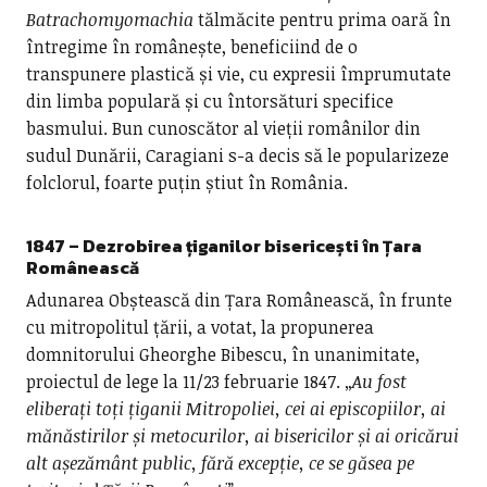
Batrachomyomachia
tălmăcite pentru prima oară în
întregime în românește, beneficiind de o
transpunere plastică și vie, cu expresii împrumutate
din limba populară și cu întorsături specifice
basmului. Bun cunoscător al vieții românilor din
sudul Dunării, Caragiani s-a decis să le popularizeze
folclorul, foarte puțin știut în România.
1847 –
Dezrobirea țiganilor bisericești în Țara
Românească
Adunarea Obștească din Țara Românească, în frunte
cu mitropolitul țării, a votat, la propunerea
domnitorului Gheorghe Bibescu, în unanimitate,
proiectul de lege la 11/23 februarie 1847. „
Au fost
eliberați toți țiganii Mitropoliei, cei ai episcopiilor, ai
mănăstirilor și metocurilor, ai bisericilor și ai oricărui
alt așezământ public, fără excepție, ce se găsea pe