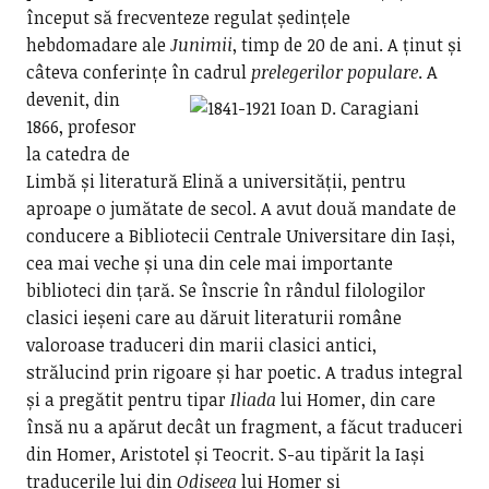
început să frecventeze regulat ședințele
hebdomadare ale
Junimii
, timp de 20 de ani. A ținut și
câteva conferințe în cadrul
prelegerilor populare
.
A
devenit, din
1866, profesor
la catedra de
Limbă și literatură Elină a universității, pentru
aproape o jumătate de secol. A avut două mandate de
conducere a Bibliotecii Centrale Universitare din Iași,
cea mai veche și una din cele mai importante
biblioteci din țară. Se înscrie în rândul filologilor
clasici ieșeni care au dăruit literaturii române
valoroase traduceri din marii clasici antici,
strălucind prin rigoare și har poetic. A tradus integral
și a pregătit pentru tipar
Iliada
lui Homer, din care
însă nu a apărut decât un fragment, a făcut traduceri
din Homer, Aristotel și Teocrit. S-au tipărit la Iași
traducerile lui din
Odiseea
lui Homer și