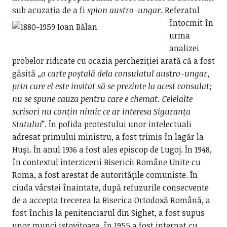
sub acuzația de a fi
spion austro-ungar
.
Referatul
întocmit în
urma
analizei
probelor ridicate cu ocazia percheziției arată că a fost
găsită „
o carte poștală dela
consulatul austro-ungar,
prin care el este invitat să se prezinte la acest consulat;
nu se spune cauza pentru care e chemat. Celelalte
scrisori nu conțin nimic ce ar interesa Siguranța
Statului
”. În pofida protestului unor intelectuali
adresat primului ministru, a fost trimis în lagăr la
Huși. În anul 1936 a fost ales episcop de Lugoj. În 1948,
în contextul interzicerii Bisericii Române Unite cu
Roma, a fost arestat de autoritățile comuniste. În
ciuda vârstei înaintate, după refuzurile consecvente
de a accepta trecerea la Biserica Ortodoxă Română, a
fost închis la penitenciarul din Sighet, a fost supus
unor munci istovitoare, în 1955 a fost internat cu