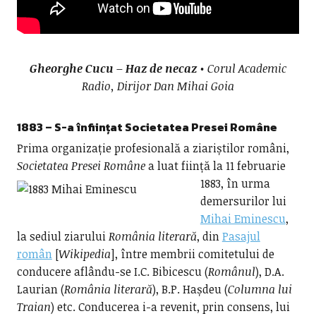
Gheorghe Cucu – Haz de necaz
• Corul Academic
Radio, Dirijor Dan Mihai Goia
1883 – S-a înființat Societatea Presei Române
Prima organizație profesională a ziariștilor români,
Societatea Presei Române
a luat ființă la 11 februarie
1883,
în urma
demersurilor lui
Mihai Eminescu
,
la sediul ziarului
România literară
, din
Pasajul
român
[
Wikipedia
], între membrii comitetului de
conducere aflându-se I.C. Bibicescu (
Românul
), D.A.
Laurian (
România literară
), B.P. Hașdeu (
Columna lui
Traian
) etc. Conducerea i-a revenit, prin consens, lui