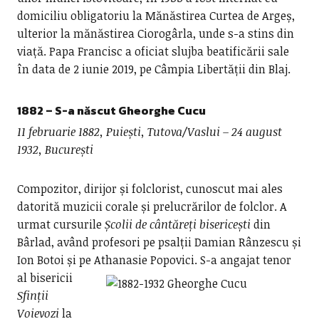
domiciliu obligatoriu la Mănăstirea Curtea de Argeș,
ulterior la mănăstirea Ciorogârla, unde s-a stins din
viață. Papa Francisc a oficiat slujba beatificării sale
în data de 2 iunie 2019, pe Câmpia Libertății din Blaj.
1882 – S-a născut
Gheorghe Cucu
11 februarie 1882, Puiești, Tutova/Vaslui – 24 august
1932, București
Compozitor, dirijor și folclorist, cunoscut mai ales
datorită muzicii corale și prelucrărilor de folclor. A
urmat cursurile
Școlii de cântăreți bisericești
din
Bârlad, având profesori pe psalții Damian Rânzescu și
Ion Botoi și pe Athanasie Popovici.
S-a angajat tenor
al bisericii
Sfinții
Voievozi
la