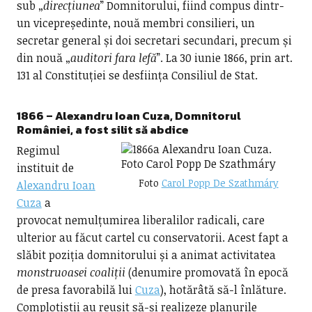
sub „
direcțiunea
” Domnitorului, fiind compus dintr-
un vicepreședinte, nouă membri consilieri, un
secretar general și doi secretari secundari, precum și
din nouă „
auditori fara lefă
”. La 30 iunie 1866, prin art.
131 al Constituției se desființa Consiliul de Stat.
1866 –
Alexandru Ioan Cuza, Domnitorul
României, a fost silit să abdice
Regimul
instituit de
Foto
Carol Popp De Szathmáry
Alexandru Ioan
Cuza
a
provocat nemulțumirea liberalilor radicali, care
ulterior au făcut cartel cu conservatorii. Acest fapt a
slăbit poziția domnitorului și a animat activitatea
monstruoasei coaliții
(denumire promovată în epocă
de presa favorabilă lui
Cuza
), hotărâtă să-l înlăture.
Complotiștii au reușit să-și realizeze planurile