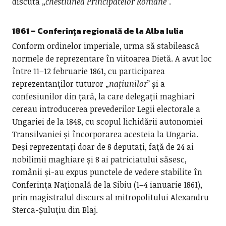
discuta „
chestiunea Principatelor Române
”.
1861 – Conferința regională de la Alba Iulia
Conform ordinelor imperiale, urma să stabilească
normele de reprezentare în viitoarea Dietă. A avut loc
între 11–12 februarie 1861, cu participarea
reprezentanților tuturor „
națiunilor
” și a
confesiunilor din țară, la care delegații maghiari
cereau introducerea prevederilor Legii electorale a
Ungariei de la 1848, cu scopul lichidării autonomiei
Transilvaniei și încorporarea acesteia la Ungaria.
Deși reprezentați doar de 8 deputați, față de 24 ai
nobilimii maghiare și 8 ai patriciatului săsesc,
românii și-au expus punctele de vedere stabilite în
Conferința Națională de la Sibiu (1–4 ianuarie 1861),
prin magistralul discurs al mitropolitului Alexandru
Sterca-Șuluțiu din Blaj.