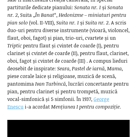
partiturile dedicate pianului:
Sonata nr. 1
și
Sonata
nr. 2
, Suita „
În Banat
“,
Hedonizme – miniaturi pentru
pian solo
(vol. II-VIII),
Suita nr. 1
și
Suita nr. 2
. A scris
duo-uri pentru diverse instrumente (vioară, violoncel,
flaut, oboi, fagot) și pian, trio-uri, cvartete și un
Triptic
pentru flaut și cvintet de coarde (I), pentru
clarinet și cvintet de coarde (II), pentru flaut, clarinet,
oboi, fagot și cvintet de coarde (III) . A compus lieduri
deosebit de inspirate:
Seara
,
Pastel de iarnă
,
Mama
,
piese corale laice și religioase, muzică de scenă,
pantomima
Ivan Turbincă
, lucrări concertante pentru
pian, pentru clarinet și pentru trompetă, muzică
vocal-simfonică și 5 simfonii. În 1937,
George
Enescu
i-a acordat
Mențiunea I pentru compoziție
.