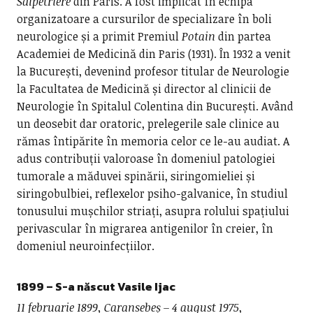
Salpêtrière
din Paris. A fost implicat în echipa
organizatoare a cursurilor de specializare în boli
neurologice și a primit Premiul
Potain
din partea
Academiei de Medicină din Paris (1931). În 1932 a venit
la București, devenind profesor titular de Neurologie
la Facultatea de Medicină și director al clinicii de
Neurologie în Spitalul Colentina din București. Având
un deosebit dar oratoric, prelegerile sale clinice au
rămas întipărite în memoria celor ce le-au audiat. A
adus contribuții valoroase în domeniul patologiei
tumorale a măduvei spinării, siringomieliei și
siringobulbiei, reflexelor psiho-galvanice, în studiul
tonusului mușchilor striați, asupra rolului spațiului
perivascular în migrarea antigenilor în creier, în
domeniul neuroinfecțiilor.
1899 – S-a născut
Vasile Ijac
11 februarie 1899, Caransebeș – 4 august 1975,