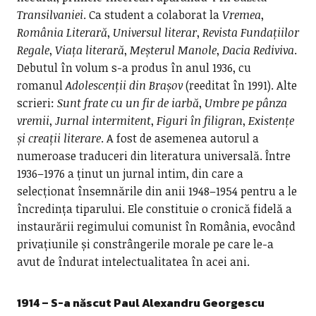
Transilvaniei
. Ca student a colaborat la
Vremea
,
România Literară
,
Universul literar
,
Revista Fundațiilor
Regale
,
Viața literară
,
Meșterul Manole
,
Dacia Rediviva
.
Debutul în volum s-a produs în anul 1936, cu
romanul
Adolescenții din Brașov
(reeditat în 1991). Alte
scrieri:
Sunt frate cu un fir de iarbă
,
Umbre pe pânza
vremii
,
Jurnal intermitent
,
Figuri în filigran
,
Existențe
și creații literare
. A fost de asemenea autorul a
numeroase traduceri din literatura universală. Între
1936–1976 a ținut un jurnal intim, din care a
selecționat însemnările din anii 1948–1954 pentru a le
încredința tiparului. Ele constituie o cronică fidelă a
instaurării regimului comunist în România, evocând
privațiunile și constrângerile morale pe care le-a
avut de îndurat intelectualitatea în acei ani.
1914 – S-a născut Paul Alexandru Georgescu