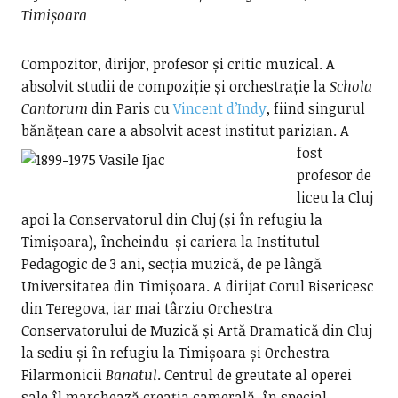
Timișoara
Compozitor, dirijor, profesor și critic muzical. A
absolvit studii de compoziție și orchestrație la
Schola
Cantorum
din Paris cu
Vincent d’Indy
, fiind singurul
bănățean care a absolvit acest institut parizian.
A
fost
profesor de
liceu la Cluj
apoi la Conservatorul din Cluj (și în refugiu la
Timișoara), încheindu-și cariera la Institutul
Pedagogic de 3 ani, secția muzică, de pe lângă
Universitatea din Timișoara. A dirijat Corul Bisericesc
din Teregova, iar mai târziu Orchestra
Conservatorului de Muzică și Artă Dramatică din Cluj
la sediu și în refugiu la Timișoara și Orchestra
Filarmonicii
Banatul
. Centrul de greutate al operei
sale îl marchează creația camerală, în special