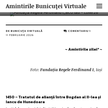
AMINTIRILE ZILEI
ISTORIA ROMÂNILOR
Amintirile Bunicuţei Virtuale
11 Februarie în istoria românilor
DE
BUNICUŢA VIRTUALĂ
COMENTARIU 1
11 FEBRUARIE 2026
~ Amintirile zilei
*
~
Foto:
Fundația Regele Ferdinand I
, Iași
1450 – Tratatul de alianță între
Bogdan al II-lea și
Iancu de Hunedoara