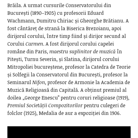
Brăila. A urmat cursurile Conservatorului din
București (1890–1905) cu profesorii Eduard
Wachmann, Dumitru Chiriac și Gheorghe Brătianu. A
fost cântăreț de strană la Biserica Brezoianu, apoi
dirijorul corului, între timp fiind și dirijor secund al
Corului
Carmen
. A fost dirijorul corului capelei
române din Paris,
maestru suplinitor de muzică
în
Pitești, Turnu Severin, și Slatina, dirijorul corului
Mitropoliei bucureștene, profesor la Catedra de Teorie
și Solfegii la Conservatorul din București, profesor la
Seminarul
Nifon
, profesor de Armonie la Academia de
Muzică Religioasă din Capitală. A obținut premiul al
doilea „George Enescu” pentru coruri religioase (1919),
Premiul Societății Compozitorilor
pentru culegeri de
folclor (1925), Medalia de aur a expoziției din 1906.