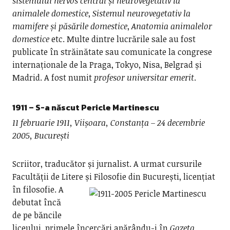
sistemului nervos central și neurovegetativ la
animalele domestice
,
Sistemul
neurovegetativ la
mamifere și păsările domestice
,
Anatomia animalelor
domestice
etc. Multe dintre lucrările sale au fost
publicate în străinătate sau comunicate la congrese
internaționale de la Praga, Tokyo, Nisa, Belgrad și
Madrid. A fost numit
profesor universitar emerit
.
1911 – S-a născut
Pericle Martinescu
11 februarie 1911, Viișoara, Constanța – 24 decembrie
2005, București
Scriitor, traducător și jurnalist. A urmat cursurile
Facultății de Litere și Filosofie din București, licențiat
în filosofie.
A
debutat încă
de pe băncile
liceului, primele încercări apărându-i în
Gazeta