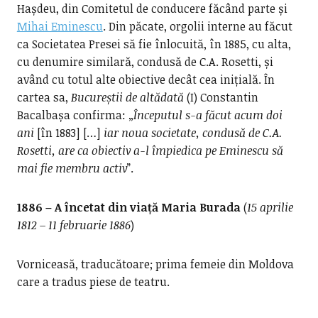
Hașdeu, din Comitetul de conducere făcând parte și
Mihai Eminescu
. Din păcate, orgolii interne au făcut
ca Societatea Presei să fie înlocuită, în 1885, cu alta,
cu denumire similară, condusă de C.A. Rosetti, și
având cu totul alte obiective decât cea inițială. În
cartea sa,
Bucureștii de altădată
(I) Constantin
Bacalbașa confirma: „
Începutul s-a făcut acum doi
ani
[în 1883] […]
iar noua societate, condusă de C.A.
Rosetti, are ca obiectiv a-l împiedica pe Eminescu să
mai fie membru activ
”.
1886 – A încetat din viață Maria Burada
(
15 aprilie
1812 – 11 februarie 1886
)
Vorniceasă, traducătoare; prima femeie din Moldova
care a tradus piese de teatru.