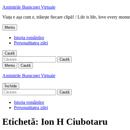
Amintirile Bunicuţei Virtuale
Viața e așa cum e, trăiește fiecare clipă! / Life is life, love every mome
Meniu
Istoria românilor
Personalitatea zilei
Caută
Caută
după:
Meniu
Caută
Amintirile Bunicuţei Virtuale
Închide
Caută
după:
Istoria românilor
Personalitatea zilei
Etichetă:
Ion H Ciubotaru