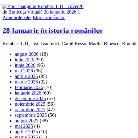
de
Bunicuţa Virtuală
28 ianuarie 2026
1
Amintirile zilei
Istoria românilor
28 Ianuarie în istoria românilor
Rombac 1-11, Iosif Ivanovici, Camil Ressu, Martha Bibescu, Romulu
august 2026
(18)
iulie 2026
(99)
iunie 2026
(95)
mai 2026
(96)
aprilie 2026
(85)
martie 2026
(92)
februarie 2026
(70)
ianuarie 2026
(69)
decembrie 2025
(57)
noiembrie 2025
(56)
octombrie 2025
(47)
septembrie 2025
(56)
august 2025
(38)
mai 2025
(4)
aprilie 2025
(10)
martie 2025
(11)