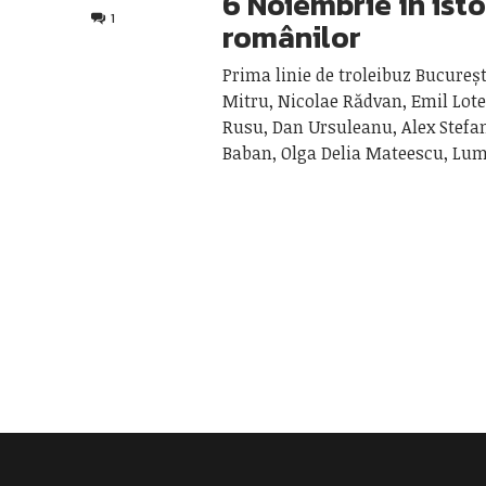
6 Noiembrie în isto
1
românilor
Prima linie de troleibuz Bucureș
Mitru, Nicolae Rădvan, Emil Lot
Rusu, Dan Ursuleanu, Alex Stefa
Baban, Olga Delia Mateescu, Lu