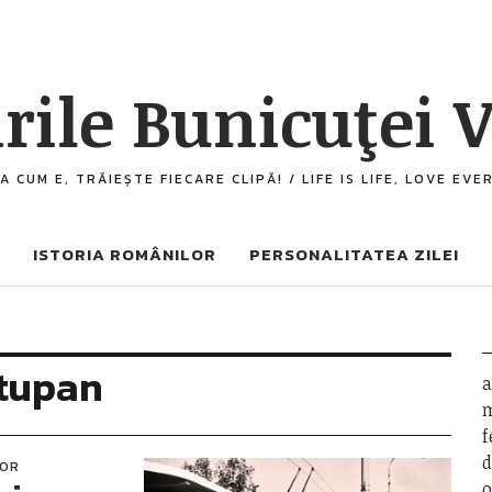
rile Bunicuţei V
A CUM E, TRĂIEȘTE FIECARE CLIPĂ! / LIFE IS LIFE, LOVE EV
ISTORIA ROMÂNILOR
PERSONALITATEA ZILEI
tupan
a
m
f
d
LOR
o