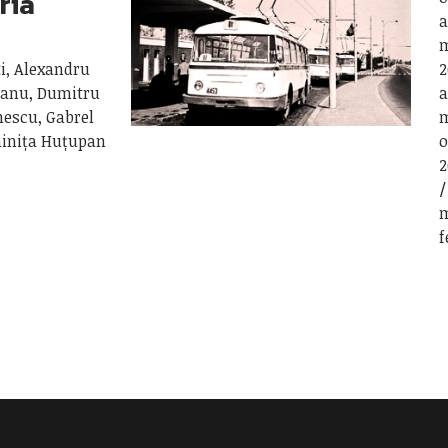
ria
a
m
ti, Alexandru
2
eanu, Dumitru
a
nescu, Gabrel
m
minița Huțupan
o
2
m
f