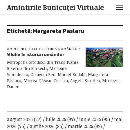
Amintirile Bunicuţei Virtuale
Etichetă:
Margareta Paslaru
AMINTIRILE ZILEI
ISTORIA ROMÂNILOR
9 Iulie în istoria românilor
Mitropolia ortodoxă din Transilvania,
Biserica din Borzești, Marioara
Voiculescu, Octavian Beu, Marcel Budală, Margareta
Pâslaru, Mircea-Răsvan Ciacâru, Angela Similea, Mirabela
Dauer
august 2026
(27)
iulie 2026
(99)
iunie 2026
(95)
mai
2026
(95)
aprilie 2026
(85)
martie 2026
(92)