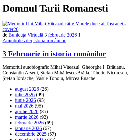
Domnul Tarii Romanesti
de
Bunicuţa Virtuală
3 februarie 2026
1
Amintirile zilei
Istoria românilor
3 Februarie în istoria românilor
Memoriul autobiografic Mihai Viteazul, Gheorghe I. Brătianu,
Constantin Arseni, Ștefan Mihăilescu-Brăila, Tiberiu Nicorescu,
Ștefan Iordache, Vasile Tonoiu, Mircea Enache
august 2026
(26)
iulie 2026
(99)
iunie 2026
(95)
mai 2026
(95)
aprilie 2026
(85)
martie 2026
(92)
februarie 2026
(69)
ianuarie 2026
(67)
decembrie 2025
(57)
noiembrie 2025
(55)