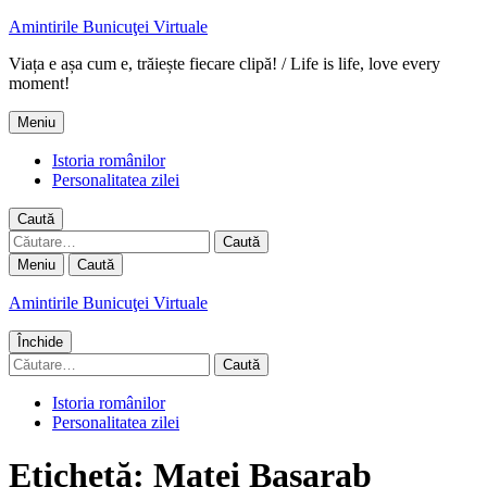
Amintirile Bunicuţei Virtuale
Viața e așa cum e, trăiește fiecare clipă! / Life is life, love every
moment!
Meniu
Istoria românilor
Personalitatea zilei
Caută
Caută
după:
Meniu
Caută
Amintirile Bunicuţei Virtuale
Închide
Caută
după:
Istoria românilor
Personalitatea zilei
Etichetă:
Matei Basarab