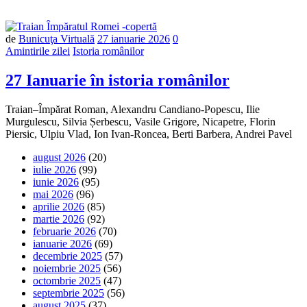
Număr
de
Bunicuţa Virtuală
27 ianuarie 2026
0
de
Amintirile zilei
Istoria românilor
comentarii
27 Ianuarie în istoria românilor
Traian–Împărat Roman, Alexandru Candiano-Popescu, Ilie
Murgulescu, Silvia Șerbescu, Vasile Grigore, Nicapetre, Florin
Piersic, Ulpiu Vlad, Ion Ivan-Roncea, Berti Barbera, Andrei Pavel
august 2026
(20)
iulie 2026
(99)
iunie 2026
(95)
mai 2026
(96)
aprilie 2026
(85)
martie 2026
(92)
februarie 2026
(70)
ianuarie 2026
(69)
decembrie 2025
(57)
noiembrie 2025
(56)
octombrie 2025
(47)
septembrie 2025
(56)
august 2025
(37)