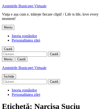
Amintirile Bunicuţei Virtuale
Viața e așa cum e, trăiește fiecare clipă! / Life is life, love every
moment!
Meniu
Istoria românilor
Personalitatea zilei
Caută
Caută
după:
Meniu
Caută
Amintirile Bunicuţei Virtuale
Închide
Caută
după:
Istoria românilor
Personalitatea zilei
Etichetă:
Narcisa Suciu