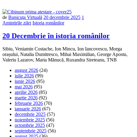
de
Bunicuţa Virtuală
20 decembrie 2025
1
Amintirile zilei
Istoria românilor
20 Decembrie în istoria românilor
Sibiu, Veniamin Costache, Ion Mincu, Ion Iancovescu, Morga
orașului, Natalia Dumitresco, Mihai Maximilian, George Apostu,
Valeriu Lazarov, Maria Mănucă, Ruxandra Sireteanu, TNB
august 2026
(24)
iulie 2026
(99)
iunie 2026
(95)
mai 2026
(95)
aprilie 2026
(85)
martie 2026
(92)
februarie 2026
(70)
ianuarie 2026
(67)
decembrie 2025
(57)
noiembrie 2025
(56)
octombrie 2025
(47)
septembrie 2025
(56)
august 2025
(36)