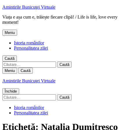
Amintirile Bunicuţei Virtuale
Viața e așa cum e, trăiește fiecare clipă! / Life is life, love every
moment!
Meniu
Istoria românilor
Personalitatea zilei
Caută
Caută
după:
Meniu
Caută
Amintirile Bunicuţei Virtuale
Închide
Caută
după:
Istoria românilor
Personalitatea zilei
Etichetă:
Natalia Dumitresco