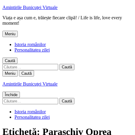
Amintirile Bunicuţei Virtuale
Viața e așa cum e, trăiește fiecare clipă! / Life is life, love every
moment!
Meniu
Istoria românilor
Personalitatea zilei
Caută
Caută
după:
Meniu
Caută
Amintirile Bunicuţei Virtuale
Închide
Caută
după:
Istoria românilor
Personalitatea zilei
Etichetă:
Paraschiv Oprea