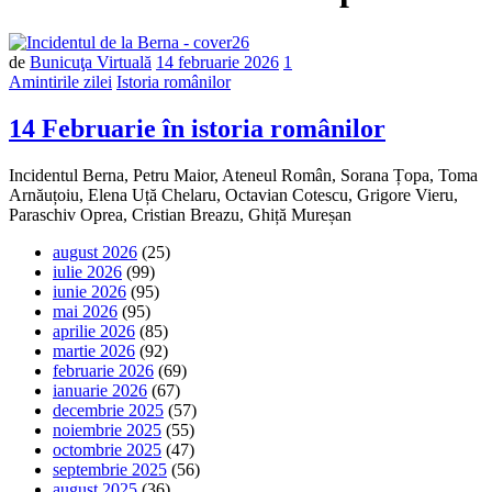
de
Bunicuţa Virtuală
14 februarie 2026
1
Amintirile zilei
Istoria românilor
14 Februarie în istoria românilor
Incidentul Berna, Petru Maior, Ateneul Român, Sorana Țopa, Toma
Arnăuțoiu, Elena Uță Chelaru, Octavian Cotescu, Grigore Vieru,
Paraschiv Oprea, Cristian Breazu, Ghiță Mureșan
august 2026
(25)
iulie 2026
(99)
iunie 2026
(95)
mai 2026
(95)
aprilie 2026
(85)
martie 2026
(92)
februarie 2026
(69)
ianuarie 2026
(67)
decembrie 2025
(57)
noiembrie 2025
(55)
octombrie 2025
(47)
septembrie 2025
(56)
august 2025
(36)