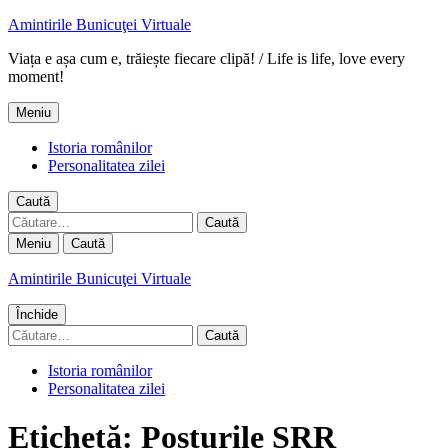
Amintirile Bunicuţei Virtuale
Viața e așa cum e, trăiește fiecare clipă! / Life is life, love every
moment!
Meniu
Istoria românilor
Personalitatea zilei
Caută
Caută
după:
Meniu
Caută
Amintirile Bunicuţei Virtuale
Închide
Caută
după:
Istoria românilor
Personalitatea zilei
Etichetă:
Posturile SRR