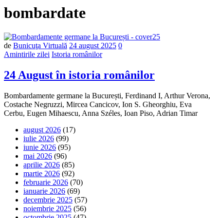
bombardate
Număr
de
Bunicuţa Virtuală
24 august 2025
0
de
Amintirile zilei
Istoria românilor
comentarii
24 August în istoria românilor
Bombardamente germane la București, Ferdinand I, Arthur Verona,
Costache Negruzzi, Mircea Cancicov, Ion S. Gheorghiu, Eva
Cerbu, Eugen Mihaescu, Anna Széles, Ioan Piso, Adrian Timar
august 2026
(17)
iulie 2026
(99)
iunie 2026
(95)
mai 2026
(96)
aprilie 2026
(85)
martie 2026
(92)
februarie 2026
(70)
ianuarie 2026
(69)
decembrie 2025
(57)
noiembrie 2025
(56)
octombrie 2025
(47)