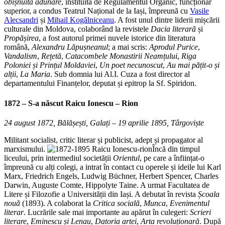
obișnuită adunare
, instituită de Regulamentul Organic, funcționar
superior, a condus Teatrul Național de la Iași, împreună cu
Vasile
Alecsandri
și
Mihail Kogălniceanu
. A fost unul dintre liderii mișcării
culturale din Moldova, colaborând la revistele
Dacia literară
și
Propășirea
, a fost autorul primei nuvele istorice din literatura
română,
Alexandru Lăpușneanul
; a mai scris:
Aprodul Purice
,
Vandalism
,
Rețetă
,
Catacombele Monastirii Neamțului
,
Riga
Poloniei și Prințul Moldaviei
,
Un poet
necunoscut
,
Au mai pățit-o și
alții
,
La Maria
. Sub domnia lui Al.I. Cuza a fost director al
departamentului Finanțelor, deputat și epitrop la Sf. Spiridon.
1872 – S-a născut
Raicu Ionescu – Rion
24 august 1872, Bălășești, Galați – 19 aprilie 1895, Târgoviște
Militant socialist, critic literar și publicist, adept și propagator al
marxismului.
Încă din timpul
liceului, prin intermediul societății
Orientul
, pe care a înființat-o
împreună cu alți colegi, a intrat în contact cu operele și ideile lui Karl
Marx, Friedrich Engels, Ludwig Büchner, Herbert Spencer, Charles
Darwin, Auguste Comte, Hippolyte Taine. A urmat Facultatea de
Litere și Filozofie a Universității din Iași. A debutat în revista
Școala
nouă
(1893). A colaborat la
Critica socială
,
Munca
,
Evenimentul
literar
. Lucrările sale mai importante au apărut în culegeri:
Scrieri
literare
,
Eminescu și Lenau
,
Datoria artei
,
Arta revoluționară
. După