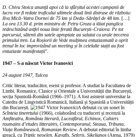
D. Chivu Stoica anunță apoi că la sfârșitul acestei campanii de
lucru vor fi redate traficului ultimele două linii distruse de războiu:
Ilva Mică–Vatra Dornei de 75 km și Deda–Sărățel de 48 km.
[…]
La ora 13.30 d. prim ministru dr. Petru Groza a tăiat panglica
redeschizând astfel noua linie ferată București–Craiova. Pe tot
parcursul, sătenii din satele apropiate au salutat cu urale trecerea
primului tren. La Roșiorii de Vede mulțimea entuziasmată a oprit
trenul în loc improvizând un meeting și în celelalte stații au fost
entuziaste manifestații
”.
1947 – S-a născut
Victor Ivanovici
24 august 1947, Tulcea
Critic literar, traducător, eseist și profesor. A studiat la Facultatea de
Limbi. Romanice, Clasice și Orientale a Universității din București,
secția Spaniolă-Română (1966–1971). A fost asistent universitar la
Catedra de Lingvistică Romanică, Italiană și Spaniolă a Universității
din București.
A debutat cu un sonet în
Scînteia tineretului
(1966), colaborând cu traduceri și recenzii la
Amfiteatru
,
România literară
,
Luceafărul
,
Echinox
,
Cahiers
roumains d’etudes litteraires
,
Contemporanul
,
Steaua
,
Tribuna
,
Viața Românească
,
Romanian Review
. A debutat editorial în limba
greacă, cu
Triptic neoelen. Kavafis, Seferis, Sikelianos
(Atena, 1979)