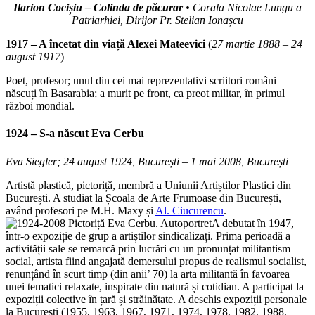
Ilarion Cocișiu – Colinda de păcurar
• Corala Nicolae Lungu a
Patriarhiei, Dirijor Pr. Stelian Ionașcu
1917 – A încetat din viață Alexei Mateevici
(
27 martie 1888 – 24
august 1917
)
Poet, profesor; unul din cei mai reprezentativi scriitori români
născuți în Basarabia; a murit pe front, ca preot militar, în primul
război mondial.
1924 – S-a născut
Eva Cerbu
Eva Siegler; 24 august 1924, București – 1 mai 2008, București
Artistă plastică, pictoriță, membră a Uniunii Artiștilor Plastici din
București. A studiat la Școala de Arte Frumoase din București,
având profesori pe M.H. Maxy și
Al. Ciucurencu
.
A debutat în 1947,
într-o expoziție de grup a artiștilor sindicalizați. Prima perioadă a
activității sale se remarcă prin lucrări cu un pronunțat militantism
social, artista fiind angajată demersului propus de realismul socialist,
renunțând în scurt timp (din anii’ 70) la arta militantă în favoarea
unei tematici relaxate, inspirate din natură și cotidian. A participat la
expoziții colective în țară și străinătate. A deschis expoziții personale
la București (1955, 1963, 1967, 1971, 1974, 1978, 1982, 1988,