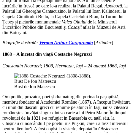
artiștilor români la expoziții internaționale. Au rămas celebre
lucrările în frescă pe care le-a realizat la Palatul Regal,
Apoteoză
, la
Palatul lui Gheorghe Cantacuzino, la Palatul lui Ioan Kalinderu, la
Capela Cimitirului Bellu, la Capela Castelului Bran, la Turnul lui
Țepeș și picturile monumentale
Valea Oltului
de la Ministerul
Lucrărilor Publice din București și
Cosașii
aflat la Muzeul de Artă
din Botoșani.
Biografie ilustrată:
Verona Arthur Garguromin
[
Artindex
]
1868 – A încetat din viață
Costache Negruzzi
Constantin Negruzzi; 1808, Hermeziu, Iași – 24 august 1868, Iași
Bust de Ion Mateescu
Om politic, prozator, poet și dramaturg din perioada pașoptistă,
membru fondator al Academiei Române (1867). A început învățătura
cu unul din dascălii greci cu renume pe atunci în Iași, iar să citească
românește a învățat singur dintr-o carte a lui Petru Maior. În timpul
revoluției de la 1821 s-a refugiat în Basarabia cu tatăl său, la
Chișinău cunoscându-l pe poetul rus Pușkin, care i-a trezit interesul
pentru literatură. A fost copist la visterie, deputat în
Obșteasca