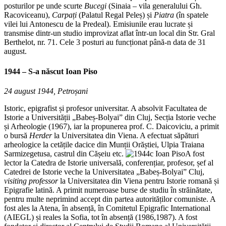
posturilor pe unde scurte
Bucegi
(Sinaia – vila generalului Gh.
Racoviceanu),
Carpați
(Palatul Regal Peleș) și
Piatra
(în spatele
vilei lui Antonescu de la Predeal). Emisiunile erau lucrate și
transmise dintr-un studio improvizat aflat într-un local din Str. Gral
Berthelot, nr. 71. Cele 3 posturi au funcționat până-n data de 31
august.
1944 – S-a născut
Ioan Piso
24 august 1944, Petroșani
Istoric, epigrafist și profesor universitar. A absolvit Facultatea de
Istorie a Universității „Babeș-Bolyai” din Cluj, Secția Istorie veche
și Arheologie (1967), iar la propunerea prof. C. Daicoviciu, a primit
o bursă
Herder
la Universitatea din Viena. A efectuat săpături
arheologice la cetățile dacice din Munții Orăștiei, Ulpia Traiana
Sarmizegetusa, castrul din Cășeiu etc.
A fost
lector la Catedra de Istorie universală, conferențiar, profesor, șef al
Catedrei de Istorie veche la Universitatea „Babeș-Bolyai” Cluj,
visiting professor
la Universitatea din Viena pentru Istorie romană și
Epigrafie latină. A primit numeroase burse de studiu în străinătate,
pentru multe neprimind accept din partea autorităților comuniste. A
fost ales la Atena, în absență, în Comitetul Epigrafic International
(AIEGL) și reales la Sofia, tot în absență (1986,1987). A fost