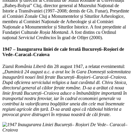
fondator și director al Centrului de Studii Romane al Universității
„Babeș-Bolyai” Cluj, director general al Muzeului Național de
Istorie a Transilvaniei (1997–2008; demis de Gh. Funar), Președinte
al Comisiei Zonale Cluj a Monumentelor și Siturilor Arheologice,
membru al Comisiei Naționale de Arheologie și al Comisiei
Naționale a Monumentelor și Siturilor Istorice. A fost președinte al
Fundației Culturale
Roșia Montană
. A fost distins cu Ordinul
național
Serviciul Credincios
în grad de Ofițer (2000).
1947 –
Inaugurarea liniei de cale ferată București–Roșiori de
Vede–Caracal–Craiova
Ziarul
România Liberă
din 28 august 1947, a relatat evenimentul:
„
Duminică 24 august a.c. a avut loc în Gara Domnești solemnitatea
inaugurării nouei linii ferate București–Roșiori–Caracal–Craiova.
După oficierea serviciului religios a luat cuvântul dl. Chivu Stoica,
directorul general al căilor ferate române. D-sa a arătat că noua
linie ferată București–Craiova aduce o îmbunătățire importantă în
transportul nostru feroviar, iar în cadrul economiei generale va
contribui la valorificarea bogățiilor uneia din cele mai însemnate
regiuni agricole din țară. D-sa arată apoi că războiul hitlerist a
provocat grave distrugeri în rețeaua noastră de căi ferate.