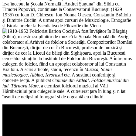
le-a început la Școala Normală „Andrei Șaguna” din Sibiu cu
Timotei Popovici, continuate la Conservatorul București (1929–
1935) cu Ioan D. Chirescu, Ion Nonna Otescu, Constantin Brăiloiu
și Dimitrie Cuclin. A urmat apoi cursuri de Muzicologie, Etnografie
și Istoria artelor la Facultatea de Filozofie din Viena.
A fost învățător în Bârghiș
(Sibiu), maestru-suplinitor de muzică la Școala Normală din Avrig,
colaborator al Arhivei de folclor a Societății Compozitorilor Români
din București, dirijor de cor în București, profesor de muzică și
dirijor de cor la Liceul de băieți din Sighișoara, apoi la București,
cercetător științific la Institutul de Folclor din București. A întreprins
culegeri de folclor, fiind un apropiat colaborator al lui Constantin
Brăiloiu. A scris articole, studii, recenzii în
Muzica
,
Studii
muzicologice
,
Albina
,
Izvorașul
etc. A susținut conferințe și
concerte-lecții. A publicat
Colinde din Ardeal
,
Folclor
muzical din
jud. Târnava Mare
, a eternizat folclorul muzical al Văii
Hârtibaciului prin culegerile sale. A cutreierat țara în lung și-n lat
însoțit de nelipsitul fonograf și de o geantă cu cilindri.