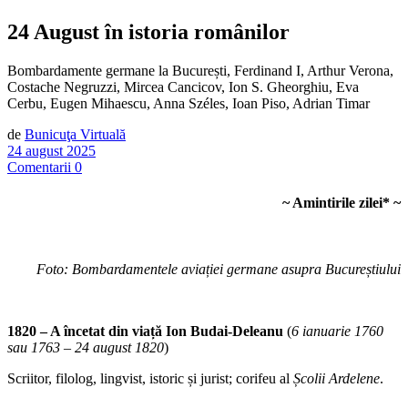
24 August în istoria românilor
Bombardamente germane la București, Ferdinand I, Arthur Verona,
Costache Negruzzi, Mircea Cancicov, Ion S. Gheorghiu, Eva
Cerbu, Eugen Mihaescu, Anna Széles, Ioan Piso, Adrian Timar
de
Bunicuţa Virtuală
24 august 2025
Comentarii 0
~ Amintirile zilei
*
~
Foto: Bombardamentele aviației germane asupra Bucureștiului
1820 – A încetat din viață Ion Budai-Deleanu
(
6 ianuarie 1760
sau 1763 – 24 august 1820
)
Scriitor, filolog, lingvist, istoric și jurist; corifeu al
Școlii Ardelene
.