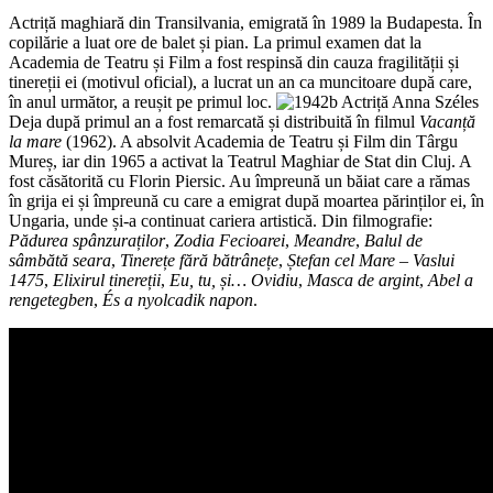
Actriță maghiară din Transilvania, emigrată în 1989 la Budapesta. În
copilărie a luat ore de balet și pian. La primul examen dat la
Academia de Teatru și Film a fost respinsă din cauza fragilității și
tinereții ei (motivul oficial), a lucrat un an ca muncitoare după care,
în anul următor, a reușit pe primul loc.
Deja după primul an a fost remarcată și distribuită în filmul
Vacanță
la mare
(1962). A absolvit Academia de Teatru și Film din Târgu
Mureș, iar din 1965 a activat la Teatrul Maghiar de Stat din Cluj. A
fost căsătorită cu Florin Piersic. Au împreună un băiat care a rămas
în grija ei și împreună cu care a emigrat după moartea părinților ei, în
Ungaria, unde și-a continuat cariera artistică. Din filmografie:
Pădurea spânzuraților
,
Zodia Fecioarei
,
Meandre
,
Balul de
sâmbătă seara
,
Tinerețe fără bătrânețe
,
Ștefan cel Mare –
Vaslui
1475
,
Elixirul tinereții
,
Eu, tu, și… Ovidiu
,
Masca de argint
,
Abel a
rengetegben
,
És a nyolcadik napon
.