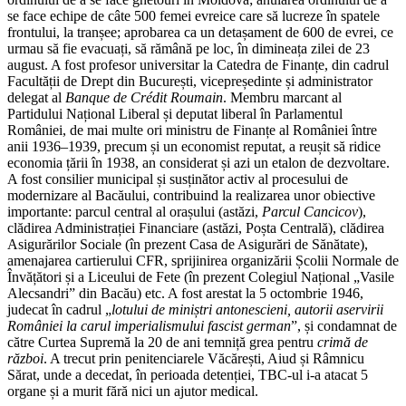
se face echipe de câte 500 femei evreice care să lucreze în spatele
frontului, la tranșee; aprobarea ca un detașament de 600 de evrei, ce
urmau să fie evacuați, să rămână pe loc, în dimineața zilei de 23
august. A fost profesor universitar la Catedra de Finanțe, din cadrul
Facultății de Drept din București, vicepreședinte și administrator
delegat al
Banque de Crédit Roumain
. Membru marcant al
Partidului Național Liberal și deputat liberal în Parlamentul
României, de mai multe ori ministru de Finanțe al României între
anii 1936–1939, precum și un economist reputat, a reușit să ridice
economia țării în 1938, an considerat și azi un etalon de dezvoltare.
A fost consilier municipal și susținător activ al procesului de
modernizare al Bacăului, contribuind la realizarea unor obiective
importante: parcul central al orașului (astăzi,
Parcul Cancicov
),
clădirea Administrației Financiare (astăzi, Poșta Centrală), clădirea
Asigurărilor Sociale (în prezent Casa de Asigurări de Sănătate),
amenajarea cartierului CFR, sprijinirea organizării Școlii Normale de
Învățători și a Liceului de Fete (în prezent Colegiul Național „Vasile
Alecsandri” din Bacău) etc. A fost arestat la 5 octombrie 1946,
judecat în cadrul „
lotului de miniștri antonescieni, autorii aservirii
României la carul imperialismului fascist german
”, și condamnat de
către Curtea Supremă la 20 de ani temniță grea pentru
crimă de
război
. A trecut prin penitenciarele Văcărești, Aiud și Râmnicu
Sărat, unde a decedat, în perioada detenției, TBC-ul i-a atacat 5
organe și a murit fără nici un ajutor medical.