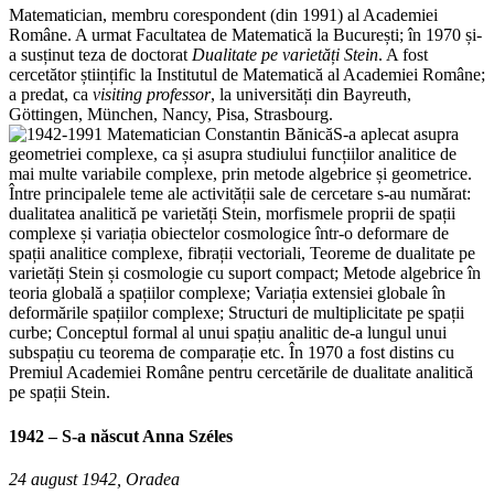
Matematician, membru corespondent (din 1991) al Academiei
Române. A urmat Facultatea de Matematică la București; în 1970 și-
a susținut teza de doctorat
Dualitate pe varietăți Stein
. A fost
cercetător științific la Institutul de Matematică al Academiei Române;
a predat, ca
visiting professor
, la universități din Bayreuth,
Göttingen, München, Nancy, Pisa, Strasbourg.
S-a aplecat asupra
geometriei complexe, ca și asupra studiului funcțiilor analitice de
mai multe variabile complexe, prin metode algebrice și geometrice.
Între principalele teme ale activității sale de cercetare s-au numărat:
dualitatea analitică pe varietăți Stein, morfismele proprii de spații
complexe și variația obiectelor cosmologice într-o deformare de
spații analitice complexe, fibrații vectoriali, Teoreme de dualitate pe
varietăți Stein și cosmologie cu suport compact; Metode algebrice în
teoria globală a spațiilor complexe; Variația extensiei globale în
deformările spațiilor complexe; Structuri de multiplicitate pe spații
curbe; Conceptul formal al unui spațiu analitic de-a lungul unui
subspațiu cu teorema de comparație etc. În 1970 a fost distins cu
Premiul Academiei Române pentru cercetările de dualitate analitică
pe spații Stein.
1942 – S-a născut
Anna Széles
24 august 1942, Oradea