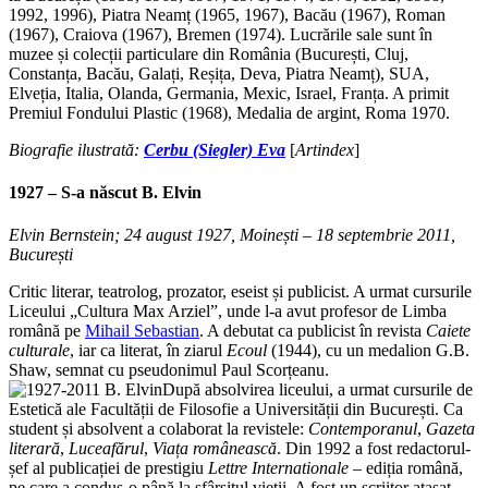
1992, 1996), Piatra Neamț (1965, 1967), Bacău (1967), Roman
(1967), Craiova (1967), Bremen (1974). Lucrările sale sunt în
muzee și colecții particulare din România (București, Cluj,
Constanța, Bacău, Galați, Reșița, Deva, Piatra Neamț), SUA,
Elveția, Italia, Olanda, Germania, Mexic, Israel, Franța. A primit
Premiul Fondului Plastic (1968), Medalia de argint, Roma 1970.
Biografie ilustrată:
Cerbu (Siegler) Eva
[
Artindex
]
1927 – S-a născut
B. Elvin
Elvin Bernstein; 24 august 1927, Moinești – 18 septembrie 2011,
București
Critic literar, teatrolog, prozator, eseist și publicist. A urmat cursurile
Liceului „Cultura Max Arziel”, unde l-a avut profesor de Limba
română pe
Mihail Sebastian
. A debutat ca publicist în revista
Caiete
culturale
, iar ca literat, în ziarul
Ecoul
(1944), cu un medalion G.B.
Shaw, semnat cu pseudonimul Paul Scorțeanu.
După absolvirea liceului, a urmat cursurile de
Estetică ale Facultății de Filosofie a Universității din București. Ca
student și absolvent a colaborat la revistele:
Contemporanul
,
Gazeta
literară
,
Luceafărul
,
Viața românească
. Din 1992 a fost redactorul-
șef al publicației de prestigiu
Lettre Internationale
– ediția română,
pe care a condus-o până la sfârșitul vieții. A fost un scriitor atașat