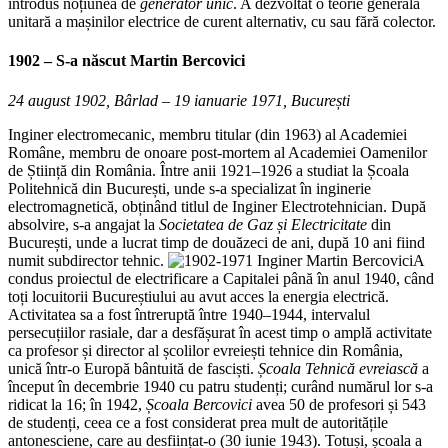
introdus noțiunea de
generator unic
. A dezvoltat o teorie generală
unitară a mașinilor electrice de curent alternativ, cu sau fără colector.
1902 – S-a născut
Martin Bercovici
24 august 1902, Bârlad – 19 ianuarie 1971, București
Inginer electromecanic, membru titular (din 1963) al Academiei
Române, membru de onoare post-mortem al Academiei Oamenilor
de Știință din România. Între anii 1921–1926 a studiat la Școala
Politehnică din București, unde s-a specializat în inginerie
electromagnetică, obținând titlul de Inginer Electrotehnician. După
absolvire, s-a angajat la
Societatea de Gaz și Electricitate
din
București, unde a lucrat timp de douăzeci de ani, după 10 ani fiind
numit subdirector tehnic.
A
condus proiectul de electrificare a Capitalei până în anul 1940, când
toți locuitorii Bucureștiului au avut acces la energia electrică.
Activitatea sa a fost întreruptă între 1940–1944, intervalul
persecuțiilor rasiale, dar a desfășurat în acest timp o amplă activitate
ca profesor și director al școlilor evreiești tehnice din România,
unică într-o Europă bântuită de fasciști.
Școala Tehnică evreiască
a
început în decembrie 1940 cu patru studenți; curând numărul lor s-a
ridicat la 16; în 1942,
Școala Bercovici
avea 50 de profesori și 543
de studenți, ceea ce a fost considerat prea mult de autoritățile
antonesciene, care au desființat-o (30 iunie 1943). Totuși, școala a