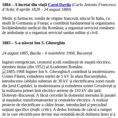
1884 – A încetat din viață
Carol Davila
(
Carlo Antonio Francesco
d’Avila; 8 aprilie 1828 – 24 august 1884
)
Medic și farmacist, român de origine franceză, născut în Italia, cu
studii în Germania și Franța; a contribuit fundamental la organizarea
învățământului medical din România; a organizat serviciul românesc
de ambulanțe și a organizat serviciul sanitar militar și civil.
1885 – S-a născut
Ion S. Gheorghiu
24 august 1885, Bacău – 6 noiembrie 1968, București
Inginer energetician, creatorul școlii românești de mașini electrice,
membru titular (din 1952) al Academiei Române.
A contribuit la modernizarea
Uzinei Filaret, extinderea rețelei de 5 kV în afara Bucureștiului,
introducerea cablului subteran de 30 kV și electrificarea zonei rurale
din jurul Capitalei, la modernizarea și extinderea uzinei Grozăvești și
la realizarea primei linii electrice aeriene de 110 kV din țară:
Dobrești–București. A făcut cercetări în domeniul mersului în paralel
al mașinilor, transformatoarelor și centralelor electrice. A realizat
proiecte de electrificare a căilor ferate, introducând și precizând
noțiuni specifice (
trafic critic
). A dedus formula de calcul a rampei
de la care electrificarea devine mai rentabilă decât dublarea liniei și a