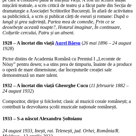
mișcării teatrale, a scris critică de teatru și a făcut parte din Secția de
dramaturgie a Asociației Scriitorilor București. În afară de activitatea
sa publicistică, a scris și publicat cărți de eseuri și romane:
După o
lungă și grea suferință
,
Partea mea de comedie
,
Prin ce se
deosebește această noapte?
,
Hotarul imaginar
,
În continuare
,
Colțurile cercului
,
Patru și un absent
.
1928 – A încetat din viață
Aurel Băeșu
(
26 mai 1896 – 24 august
1928
)
Pictor distins de Academia Română cu Premiul I „Lecomte de
Nöuy” pentru desen; s-a stins prea de timpuriu, înainte de a produce
o operă de mare dimensiune, dar începuturile creației sale
demonstrează un mare talent.
1932 – A încetat din viață Gheorghe Cucu
(
11 februarie 1882 –
24 august 1932
)
Compozitor, dirijor și folclorist; clasic al muzicii corale românești; a
contribuit la dezvoltarea școlii muzicale naționale românești.
1933
– S-a născut
Alexandru Șoltoianu
24 august 1933, Inești, rai. Telenești, jud. Orhei, România/R.