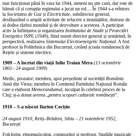
mai funcționat până în vara lui 1944, nimeni nu știe cum, dar este de
bănuit că și corupția regimului a jucat un rol… În 1944 s-a reîntors
la
Societatea de Gaz și Electricitate
, subdirector general,
desfășurând o amplă activitate de refacere a instalațiilor, distruse de
al doilea război mondial și de dezvoltare a acestora. A participat
activ la înființarea și organizarea
Institutului de Studii și Proiectări
Energetice
ISPE (1949), fiind numit director general și urmărind, în
perspectivă, realizarea
Sistemului Electroenergetic Național
. A fost
profesor la Politehnica din București, creând școala românească de
Rețele și sisteme electrice.
1909 – A încetat din viață Iuliu Traian Mera
(
13 octombrie
1861– 24 august 1909
)
Medic, prozator; membru, apoi președinte al societății
România
Jună
din Viena; membru în Comitetul Partidului Național Român
care a elaborat
Memorandumul
, inculpat în celebrul proces de la
Cluj; și-a donat averea „
pentru scopuri culturale românești
”.
1910 – S-a născut
Ilarion Cocișiu
24 august 1910, Retiș–Brădeni, Sibiu – 21 noiembrie 1952,
București
Folclorist, etnomuzicolog, compozitor și profesor. Studiile muzicale