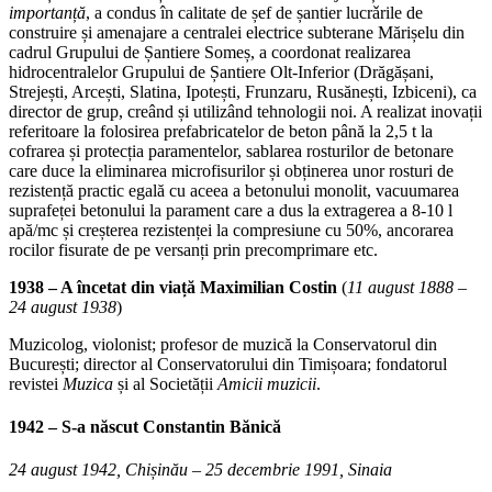
importanță
, a condus în calitate de șef de șantier lucrǎrile de
construire și amenajare a centralei electrice subterane Mărișelu din
cadrul Grupului de Șantiere Someș, a coordonat realizarea
hidrocentralelor Grupului de Șantiere Olt-Inferior (Drăgășani,
Strejești, Arcești, Slatina, Ipotești, Frunzaru, Rusănești, Izbiceni), ca
director de grup, creând și utilizând tehnologii noi. A realizat inovații
referitoare la folosirea prefabricatelor de beton până la 2,5 t la
cofrarea și protecția paramentelor, sablarea rosturilor de betonare
care duce la eliminarea microfisurilor și obținerea unor rosturi de
rezistență practic egală cu aceea a betonului monolit, vacuumarea
suprafeței betonului la parament care a dus la extragerea a 8-10 l
apă/mc și creșterea rezistenței la compresiune cu 50%, ancorarea
rocilor fisurate de pe versanți prin precomprimare etc.
1938 – A încetat din viață Maximilian Costin
(
11 august 1888 –
24 august 1938
)
Muzicolog, violonist; profesor de muzică la Conservatorul din
București; director al Conservatorului din Timișoara; fondatorul
revistei
Muzica
și al Societății
Amicii muzicii
.
1942 – S-a născut
Constantin Bănică
24 august 1942, Chișinău – 25 decembrie 1991, Sinaia