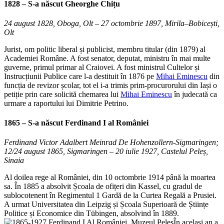
1828 – S-a născut Gheorghe Chițu
24 august 1828, Oboga, Olt – 27 octombrie 1897, Mirila–Bobicești,
Olt
Jurist, om politic liberal și publicist, membru titular (din 1879) al
Academiei Române. A fost senator, deputat, ministru în mai multe
guverne, primul primar al Craiovei. A fost ministrul Cultelor și
Instrucțiunii Publice care l-a destituit în 1876 pe
Mihai Eminescu
din
funcția de revizor școlar, tot el i-a trimis prim-procurorului din Iași o
petiție prin care solicită chemarea lui
Mihai Eminescu
în judecată ca
urmare a raportului lui Dimitrie Petrino.
1865 – S-a născut
Ferdinand I al României
Ferdinand Victor Adalbert Meinrad De Hohenzollern-Sigmaringen;
12/24 august 1865, Sigmaringen – 20 iulie 1927, Castelul Peleș,
Sinaia
Al doilea rege al României, din 10 octombrie 1914 până la moartea
sa. În 1885 a absolvit Școala de ofițeri din Kassel, cu gradul de
sublocotenent în Regimentul 1 Gardă de la Curtea Regală a Prusiei.
A urmat Universitatea din Leipzig și Școala Superioară de Științe
Politice și Economice din Tübingen, absolvind în 1889.
În același an a