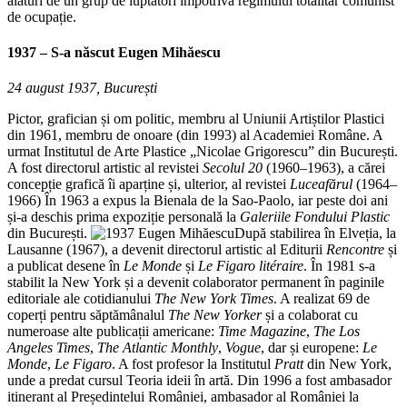
alături de un grup de luptători împotriva regimului totalitar comunist
de ocupație.
1937 – S-a născut
Eugen Mihăescu
24 august 1937, București
Pictor, grafician și om politic, membru al Uniunii Artiștilor Plastici
din 1961, membru de onoare (din 1993) al Academiei Române. A
urmat Institutul de Arte Plastice „Nicolae Grigorescu” din București.
A fost directorul artistic al revistei
Secolul 20
(1960–1963), a cărei
concepție grafică îi aparține și, ulterior, al revistei
Luceafărul
(1964–
1966) În 1963 a expus la Bienala de la Sao-Paolo, iar peste doi ani
și-a deschis prima expoziție personală la
Galeriile Fondului Plastic
din București.
După stabilirea în Elveția, la
Lausanne (1967), a devenit directorul artistic al Editurii
Rencontre
și
a publicat desene în
Le
Monde
și
Le Figaro litéraire
. În 1981 s-a
stabilit la New York și a devenit colaborator permanent în paginile
editoriale ale cotidianului
The New York Times
. A realizat 69 de
coperți pentru săptămânalul
The New Yorker
și a colaborat cu
numeroase alte publicații americane:
Time Magazine
,
The Los
Angeles Times
,
The Atlantic Monthly
,
Vogue
, dar și europene:
Le
Monde
,
Le Figaro
. A fost profesor la Institutul
Pratt
din New York,
unde a predat cursul Teoria ideii în artă. Din 1996 a fost ambasador
itinerant al Președintelui României, ambasador al României la