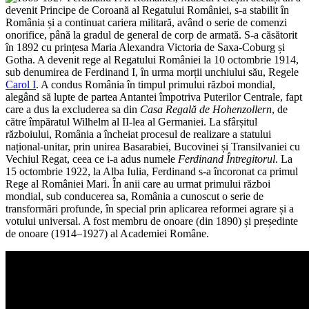
devenit Principe de Coroană al Regatului României, s-a stabilit în
România și a continuat cariera militară, având o serie de comenzi
onorifice, până la gradul de general de corp de armată. S-a căsătorit
în 1892 cu prințesa Maria Alexandra Victoria de Saxa-Coburg și
Gotha. A devenit rege al Regatului României la 10 octombrie 1914,
sub denumirea de Ferdinand I, în urma morții unchiului său, Regele
Carol I
. A condus România în timpul primului război mondial,
alegând să lupte de partea Antantei împotriva Puterilor Centrale, fapt
care a dus la excluderea sa din
Casa Regală de Hohenzollern
, de
către împăratul Wilhelm al II-lea al Germaniei. La sfârșitul
războiului, România a încheiat procesul de realizare a statului
național-unitar, prin unirea Basarabiei, Bucovinei și Transilvaniei cu
Vechiul Regat, ceea ce i-a adus numele
Ferdinand Întregitorul
. La
15 octombrie 1922, la Alba Iulia, Ferdinand s-a încoronat ca primul
Rege al României Mari. În anii care au urmat primului război
mondial, sub conducerea sa, România a cunoscut o serie de
transformări profunde, în special prin aplicarea reformei agrare și a
votului universal. A fost membru de onoare (din 1890) și președinte
de onoare (1914–1927) al Academiei Române.