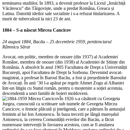
terminarea studiilor, în 1893, a devenit profesor la Liceul „Ienăchiță
Văcărescu” din Târgoviște, unde a predat Româna, Greaca și
Latina. Datorită ideilor sale socialiste i s-a refuzat titularizarea. A
murit de tuberculoză la nici 23 de ani.
1884 – S-a născut
Mircea Cancicov
24 august 1884, Bacău – 25 decembrie 1959, penitenciarul
Râmnicu Sărat
Avocat, om politic, membru de onoare (din 1937) al Academiei
Române, membru de onoare (din 1938) al Academiei de Științe din
România. A absolvit în anul 1905 Facultatea de Drept a Universității
București, apoi Facultatea de Drept la Sorbona. Devenind avocat-
magistrat, a profesat în Baroul Bacău, a fost și președintele Baroului
de Avocați. În anii ’30 l-a apărat pe regele Ahmet Zogu al Albaniei
într-un litigiu cu Statul român, pentru o moștenire a soției acestuia,
descendentă a unei familii de boieri moldoveni.
În 1926 s-a căsătorit cu Georgeta
Jurgea, cunoscută ca scriitoare sub numele de Georgeta Mircea
Cancicov, o femeie plăcută și inteligentă, care a pătruns în anturajul
feminin al lui Ion Antonescu. În baza trecerii pe lângă mareșalul
Antonescu, la cererea Comunității evreilor din Bacău, a făcut
numeroase intervenții în favoarea acestora, cum ar fi anularea
ordinului de a se face ghetouri în Moldova; anularea ordinului de a