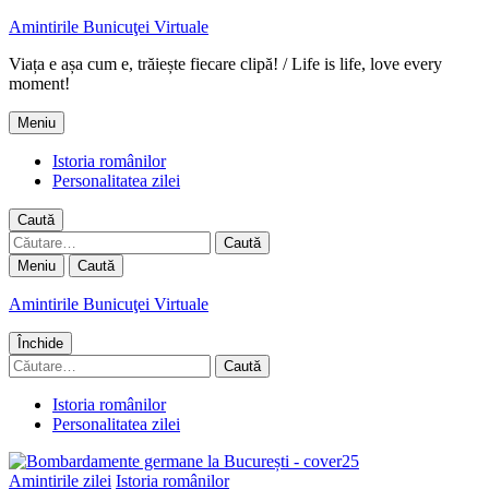
Amintirile Bunicuţei Virtuale
Viața e așa cum e, trăiește fiecare clipă! / Life is life, love every
moment!
Meniu
Istoria românilor
Personalitatea zilei
Caută
Caută
după:
Meniu
Caută
Amintirile Bunicuţei Virtuale
Închide
Caută
după:
Istoria românilor
Personalitatea zilei
Amintirile zilei
Istoria românilor