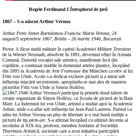
Regele Ferdinand I
Întregitorul de țară
1867 – S-a născut
Arthur Verona
Arthur Petre Anton Bartolomeu Francisc Maria Verona; 24
august/5 septembrie 1867, Brăila – 26 martie 1946, București
Pictor. A făcut studii militare în cadrul
Academiei Militare Tereziene
de la Wiener Neustadt, absolvite în 1891, devenind ofițer în Armata
Comună. Datorită vocației sale artistice, manifestate încă din
copilărie, a continuat studiile în domeniul artelor plastice, începând
din 1895 la
Academia de Arte Frumoase
din München ca elev al lui
Fritz von Uhde. Acolo s-a dedicat exclusiv picturii și a intrat sub
influența mișcării secesioniste, apropiindu-se mai ales de maniera
pictorilor Fritz von Uhde și Simon Hollósy.
A participat la primele două tabere de
creație organizate de Simon Hollósy, cu Școala de pictură de la Baia
Mare. La îndemnul lui von Uhde, artistul a studiat apoi la
Academia
Julian
, unde s-a aflat sub influența lui Jean-Paul Laurens. Parisul i-a
adus lui Arthur Verona un plus de libertate și o mai bună tradiție a
picturii de tip
plein-air
. S-a afirmat începând cu ultimul deceniu al
secolului al XIX-lea, profesor, membru fondator al Societății
Tinerimea Artistică
, societate care a avut inițiativa participării