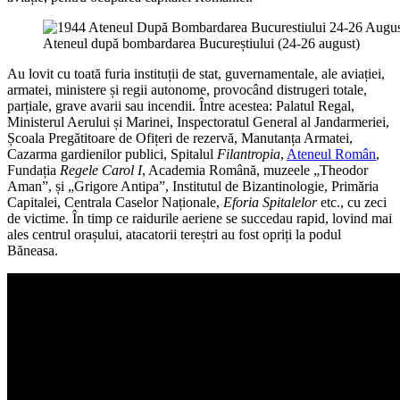
Ateneul după bombardarea Bucureștiului (24-26 august)
Au lovit cu toată furia instituții de stat, guvernamentale, ale aviației,
armatei, ministere și regii autonome, provocând distrugeri totale,
parțiale, grave avarii sau incendii. Între acestea: Palatul Regal,
Ministerul Aerului și Marinei, Inspectoratul General al Jandarmeriei,
Școala Pregătitoare de Ofițeri de rezervă, Manutanța Armatei,
Cazarma gardienilor publici, Spitalul
Filantropia
,
Ateneul Român
,
Fundația
Regele Carol I
, Academia Română, muzeele „Theodor
Aman”, și „Grigore Antipa”, Institutul de Bizantinologie, Primăria
Capitalei, Centrala Caselor Naționale,
Eforia Spitalelor
etc., cu zeci
de victime. În timp ce raidurile aeriene se succedau rapid, lovind mai
ales centrul orașului, atacatorii tereștri au fost opriți la podul
Băneasa.