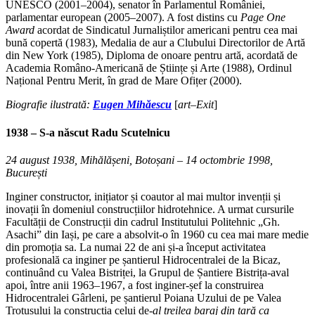
UNESCO (2001–2004), senator în Parlamentul României,
parlamentar european (2005–2007). A fost distins cu
Page One
Award
acordat de Sindicatul Jurnaliștilor americani pentru cea mai
bună copertă (1983), Medalia de aur a Clubului Directorilor de Artă
din New York (1985), Diploma de onoare pentru artă, acordată de
Academia Româno-Americană de Științe și Arte (1988), Ordinul
Național Pentru Merit, în grad de Mare Ofițer (2000).
Biografie ilustrată:
Eugen Mihăescu
[
art–Exit
]
1938 – S-a născut Radu Scutelnicu
24 august 1938, Mihălășeni, Botoșani – 14 octombrie 1998,
București
Inginer constructor, inițiator și coautor al mai multor invenții și
inovații în domeniul construcțiilor hidrotehnice. A urmat cursurile
Facultății de Construcții din cadrul Institutului Politehnic „Gh.
Asachi” din Iași, pe care a absolvit-o în 1960 cu cea mai mare medie
din promoția sa. La numai 22 de ani și-a început activitatea
profesională ca inginer pe șantierul Hidrocentralei de la Bicaz,
continuând cu Valea Bistriței, la Grupul de Șantiere Bistrița-aval
apoi, între anii 1963–1967, a fost inginer-șef la construirea
Hidrocentralei Gârleni, pe șantierul Poiana Uzului de pe Valea
Trotușului la construcția celui de-
al treilea baraj din țară ca