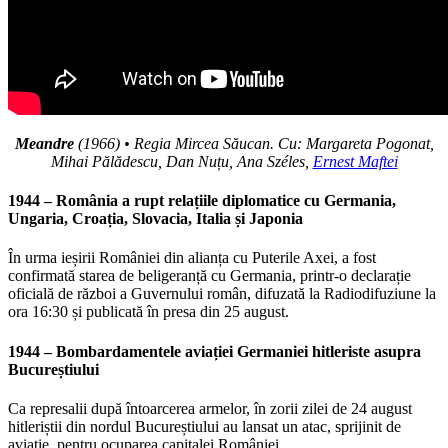
Meandre
(1966) • Regia Mircea Săucan. Cu: Margareta Pogonat,
Mihai Pălădescu, Dan Nuțu, Ana Széles,
Ernest Maftei
1944 – România a rupt relațiile diplomatice cu Germania,
Ungaria, Croația, Slovacia, Italia și Japonia
În urma ieșirii României din alianța cu Puterile Axei, a fost
confirmată starea de beligeranță cu Germania, printr-o declarație
oficială de război a Guvernului român, difuzată la Radiodifuziune la
ora 16:30 și publicată în presa din 25 august.
1944 –
Bombardamentele aviației Germaniei hitleriste asupra
Bucureștiului
Ca represalii după întoarcerea armelor, în zorii zilei de 24 august
hitleriștii din nordul Bucureștiului au lansat un atac, sprijinit de
aviație, pentru ocuparea capitalei României.