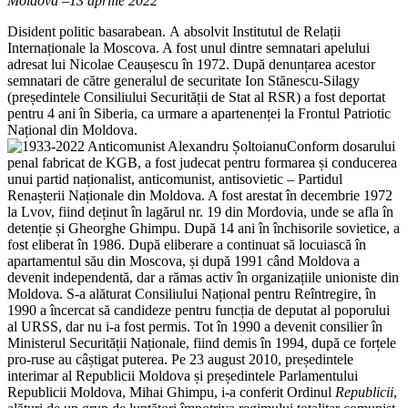
Moldova –13 aprilie 2022
Disident politic basarabean. А absolvit Institutul de Relații
Internaționale la Moscova. A fost unul dintre semnatari apelului
adresat lui Nicolae Ceaușescu în 1972. După denunțarea acestor
semnatari de către generalul de securitate Ion Stănescu-Silagy
(președintele Consiliului Securității de Stat al RSR) a fost deportat
pentru 4 ani în Siberia, ca urmare a apartenenței la Frontul Patriotic
Național din Moldova.
Conform dosarului
penal fabricat de KGB, a fost judecat pentru formarea și conducerea
unui partid naționalist, anticomunist, antisovietic – Partidul
Renașterii Naționale din Moldova. A fost arestat în decembrie 1972
la Lvov, fiind deținut în lagărul nr. 19 din Mordovia, unde se afla în
detenție și Gheorghe Ghimpu. După 14 ani în închisorile sovietice, a
fost eliberat în 1986. După eliberare a continuat să locuiască în
apartamentul său din Moscova, și după 1991 când Moldova a
devenit independentă, dar a rămas activ în organizațiile unioniste din
Moldova. S-a alăturat Consiliului Național pentru Reîntregire, în
1990 a încercat să candideze pentru funcția de deputat al poporului
al URSS, dar nu i-a fost permis. Tot în 1990 a devenit consilier în
Ministerul Securității Naționale, fiind demis în 1994, după ce forțele
pro-ruse au câștigat puterea. Pe 23 august 2010, președintele
interimar al Republicii Moldova și președintele Parlamentului
Republicii Moldova, Mihai Ghimpu, i-a conferit Ordinul
Republicii
,