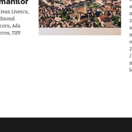
românilor
a
 Jean Livescu,
m
 Edmond
2
coru, Ada
a
rros, TIFF
m
o
2
m
f