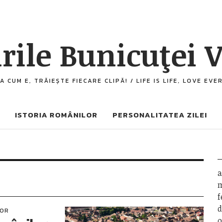
rile Bunicuţei V
A CUM E, TRĂIEȘTE FIECARE CLIPĂ! / LIFE IS LIFE, LOVE EV
ISTORIA ROMÂNILOR
PERSONALITATEA ZILEI
a
m
f
d
LOR
o