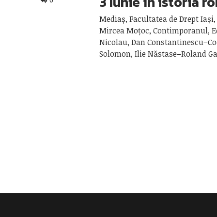
3 Iunie în istoria 
0
Mediaș, Facultatea de Drept Iași,
Mircea Moțoc, Contimporanul,
Nicolau, Dan Constantinescu–Co
Solomon, Ilie Năstase–Roland Ga