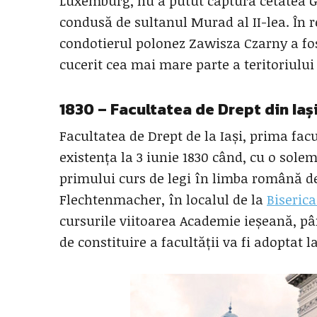
Luxemburg, nu a putut captura cetatea G
condusă de sultanul Murad al II-lea. În re
condotierul polonez Zawisza Czarny a fo
cucerit cea mai mare parte a teritoriului 
1830 – Facultatea de Drept din Iaș
Facultatea de Drept de la Iași, prima fac
existența la 3 iunie 1830 când, cu o sol
primului curs de legi în limba română de 
Flechtenmacher, în localul de la
Biserica
cursurile viitoarea Academie ieșeană, pân
de constituire a facultății va fi adoptat l