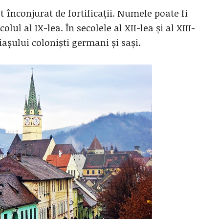
t înconjurat de fortificații. Numele poate fi
lul al IX-lea. În secolele al XII-lea și al XIII-
așului coloniști germani și sași.