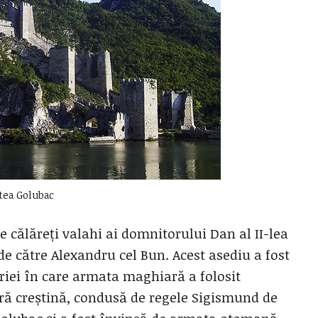
tea Golubac
 călăreți valahi ai domnitorului Dan al II-lea
de către Alexandru cel Bun. Acest asediu a fost
ariei în care armata maghiară a folosit
tară creștină, condusă de regele Sigismund de