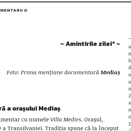
MENTARII 0
~ Amintirile zilei
*
~
a
m
f
d
Foto:
Prima mențiune documentară
Mediaș
o
a
m
2
a
ă a orașului
Mediaș
m
o
cumentar cu numele
Villa Medies
. Orașul,
2
 a Transilvaniei. Tradiția spune că la început