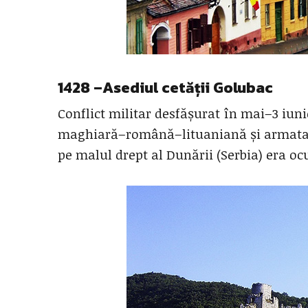
1428 –Asediul cetății Golubac
Conflict militar desfășurat în mai–3 iuni
maghiară–română–lituaniană și armata 
pe malul drept al Dunării (Serbia) era o