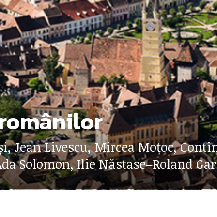
a românilor
ași, Jean Livescu, Mircea Moțoc, Con
da Solomon, Ilie Năstase–Roland Garr