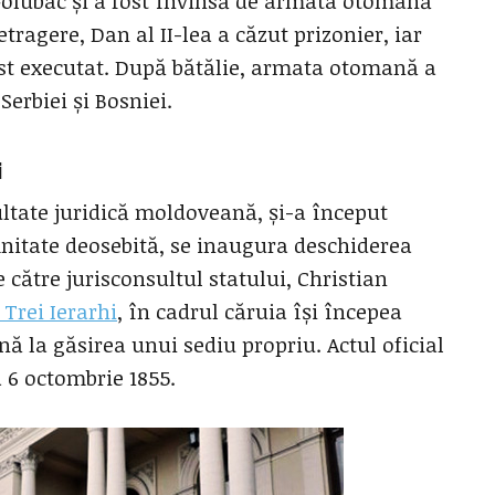
olubac și a fost învinsă de armata otomană
tragere, Dan al II-lea a căzut prizonier, iar
st executat. După bătălie, armata otomană a
Serbiei și Bosniei.
i
ultate juridică moldoveană, și-a început
emnitate deosebită, se inaugura deschiderea
către jurisconsultul statului, Christian
 Trei Ierarhi
, în cadrul căruia își începea
ă la găsirea unui sediu propriu. Actul oficial
a 6 octombrie 1855.