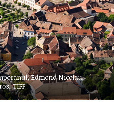
timporanul, Edmond Nicolau,
os, TIFF