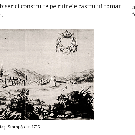
 biserici construite pe ruinele castrului roman
m
f
i.
aș. Stampă din 1735