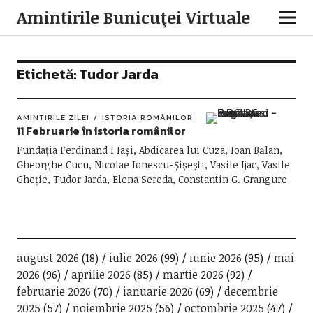
Amintirile Bunicuţei Virtuale
Etichetă:
Tudor Jarda
AMINTIRILE ZILEI
ISTORIA ROMÂNILOR
11 Februarie în istoria românilor
Fundația Ferdinand I Iași, Abdicarea lui Cuza, Ioan Bălan,
Gheorghe Cucu, Nicolae Ionescu-Șișești, Vasile Ijac, Vasile
Gheție, Tudor Jarda, Elena Sereda, Constantin G. Grangure
august 2026
(18)
iulie 2026
(99)
iunie 2026
(95)
mai
2026
(96)
aprilie 2026
(85)
martie 2026
(92)
februarie 2026
(70)
ianuarie 2026
(69)
decembrie
2025
(57)
noiembrie 2025
(56)
octombrie 2025
(47)