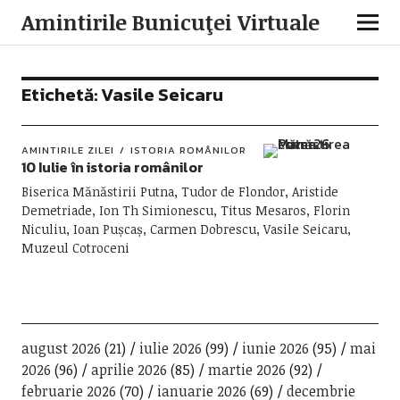
Amintirile Bunicuţei Virtuale
Etichetă:
Vasile Seicaru
AMINTIRILE ZILEI
ISTORIA ROMÂNILOR
10 Iulie în istoria românilor
Biserica Mănăstirii Putna, Tudor de Flondor, Aristide
Demetriade, Ion Th Simionescu, Titus Mesaros, Florin
Niculiu, Ioan Pușcaș, Carmen Dobrescu, Vasile Seicaru,
Muzeul Cotroceni
august 2026
(21)
iulie 2026
(99)
iunie 2026
(95)
mai
2026
(96)
aprilie 2026
(85)
martie 2026
(92)
februarie 2026
(70)
ianuarie 2026
(69)
decembrie