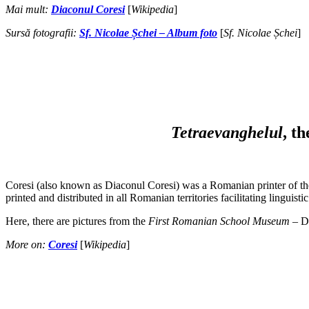
Mai mult:
Diaconul Coresi
[
Wikipedia
]
Sursă fotografii:
Sf. Nicolae Șchei – Album foto
[
Sf. Nicolae Șchei
]
Tetraevanghelul
, t
Coresi (also known as Diaconul Coresi) was a Romanian printer of the 
printed and distributed in all Romanian territories facilitating lingu
Here, there are pictures from the
First Romanian School Museum
– Di
More on:
Coresi
[
Wikipedia
]