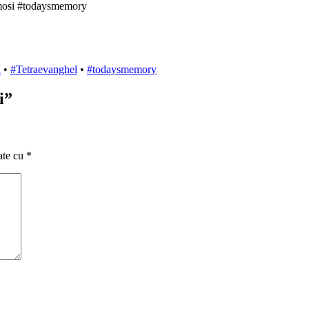
umosi #todaysmemory
i
•
#Tetraevanghel
•
#todaysmemory
i
”
ate cu
*