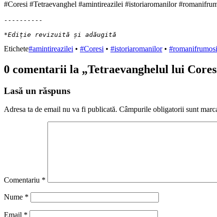
#Coresi #Tetraevanghel #amintireazilei #istoriaromanilor #romanifr
----------

*Ediție revizuită și adăugită
Etichete
#amintireazilei
•
#Coresi
•
#istoriaromanilor
•
#romanifrumos
0 comentarii la „
Tetraevanghelul lui Cores
Lasă un răspuns
Adresa ta de email nu va fi publicată.
Câmpurile obligatorii sunt marc
Comentariu
*
Nume
*
Email
*