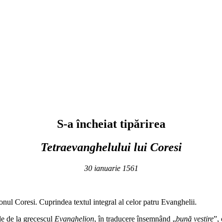
S-a încheiat tipărirea
Tetraevanghelului lui Coresi
30 ianuarie 1561
onul Coresi. Cuprindea textul integral al celor patru Evanghelii.
le de la grecescul
Evanghelion
, în traducere însemnând „
bună vestire
”,