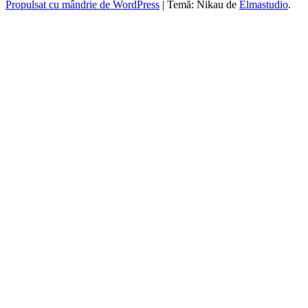
Propulsat cu mândrie de WordPress
|
Temă: Nikau de
Elmastudio
.