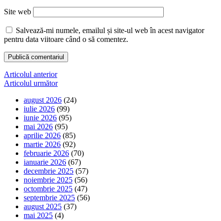
Site web
Salvează-mi numele, emailul și site-ul web în acest navigator
pentru data viitoare când o să comentez.
Navigare
Articolul anterior
Articolul următor
în
august 2026
(24)
articole
iulie 2026
(99)
iunie 2026
(95)
mai 2026
(95)
aprilie 2026
(85)
martie 2026
(92)
februarie 2026
(70)
ianuarie 2026
(67)
decembrie 2025
(57)
noiembrie 2025
(56)
octombrie 2025
(47)
septembrie 2025
(56)
august 2025
(37)
mai 2025
(4)