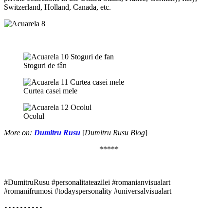
Switzerland, Holland, Canada, etc.
Stoguri de fân
Curtea casei mele
Ocolul
More on
:
Dumitru Rusu
[
Dumitru Rusu
Blog
]
*****
#DumitruRusu #personalitateazilei #romanianvisualart
#romanifrumosi #todayspersonality #universalvisualart
----------
