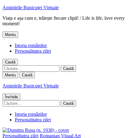
Amintirile Bunicuţei Virtuale
Viața e așa cum e, trăiește fiecare clipă! / Life is life, love every
moment!
Meniu
Istoria românilor
Personalitatea zilei
Caută
Caută
după:
Meniu
Caută
Amintirile Bunicuţei Virtuale
Închide
Caută
după:
Istoria românilor
Personalitatea zilei
Personalitatea zilei
Romanian Visual Art