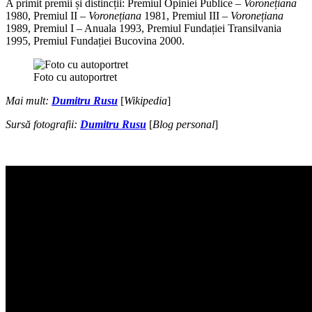
A primit premii și distincții: Premiul Opiniei Publice –
Voronețiana
1980, Premiul II –
Voronețiana
1981, Premiul III –
Voronețiana
1989, Premiul I – Anuala 1993, Premiul Fundației Transilvania
1995, Premiul Fundației Bucovina 2000.
Foto cu autoportret
Mai mult:
Dumitru Rusu
[
Wikipedia
]
Sursă fotografii:
Dumitru Rusu
[
Blog personal
]