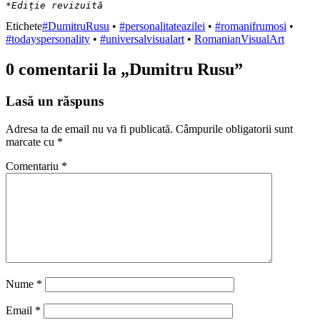
*Ediție revizuită
Etichete
#DumitruRusu
•
#personalitateazilei
•
#romanifrumosi
•
#todayspersonality
•
#universalvisualart
•
RomanianVisualArt
0 comentarii la „
Dumitru Rusu
”
Lasă un răspuns
Adresa ta de email nu va fi publicată.
Câmpurile obligatorii sunt
marcate cu
*
Comentariu
*
Nume
*
Email
*