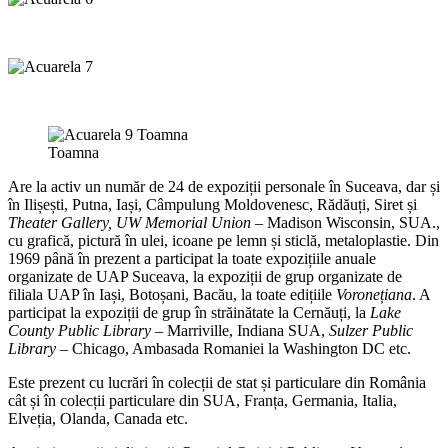
Toamna
Are la activ un număr de 24 de expoziții personale în Suceava, dar și
în Ilișești, Putna, Iași, Câmpulung Moldovenesc, Rădăuți, Siret și
Theater Gallery, UW Memorial Union
– Madison Wisconsin, SUA.,
cu grafică, pictură în ulei, icoane pe lemn și sticlă, metaloplastie. Din
1969 până în prezent a participat la toate expozițiile anuale
organizate de UAP Suceava, la expoziții de grup organizate de
filiala UAP în Iași, Botoșani, Bacău, la toate edițiile
Voronețiana
. A
participat la expoziții de grup în străinătate la Cernăuți, la
Lake
County Public Library
– Marriville, Indiana SUA,
Sulzer Public
Library
– Chicago, Ambasada Romaniei la Washington DC etc.
Este prezent cu lucrări în colecții de stat și particulare din România
cât și în colecții particulare din SUA, Franța, Germania, Italia,
Elveția, Olanda, Canada etc.