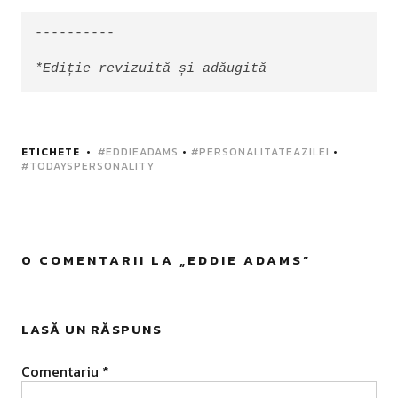
----------

*Ediție revizuită și adăugită
ETICHETE
#EDDIEADAMS
•
#PERSONALITATEAZILEI
•
#TODAYSPERSONALITY
0 COMENTARII LA „
EDDIE ADAMS
”
LASĂ UN RĂSPUNS
Comentariu
*