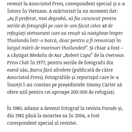
revenit la
Associated Press
, corespondent special și s-a
întors în Vietnam. A mărturisit la un moment dat:
„
Aș fi preferat, mai degrabă, să fiu cunoscut pentru
seriile de fotografii pe care le-am făcut celor 48 de
refugiați vietnamezi care au reușit să navigheze înspre
Thailanda într-o barcă, doar pentru a fi remorcați în
largul mării de marinari thailandezi
”. Și chiar a fost –
a câștigat
Medalia de Aur „Robert Capa”
de la
Overseas
Press Club
în 1977, pentru seriile de fotografii din
eseul său,
Barca fără zâmbete
(publicată de către
Associated Press
). Fotografiile și reportajul care le-a
însoțit l-au convins pe președintele Jimmy Carter să
ofere azil pentru cei aproape 200 000 de refugiați.
În 1980, Adams a devenit fotograf la revista
Parade
și,
din 1982 până la moartea sa în 2004, a fost
corespondent special al revistei.