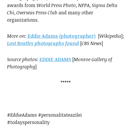
awards from
World Press Photo
,
NPPA
,
Sigma Delta
Chi
,
Overseas Press Club
and many other
organizations.
More on
:
Eddie Adams (photographer)
[
Wikipedia
];
Lost Beatles photographs found
[
CBS News
]
Source photos:
EDDIE ADAMS
[
Monroe Gallery of
Photography
]
*****
#EddieAdams #personalitateazilei
#todayspersonality