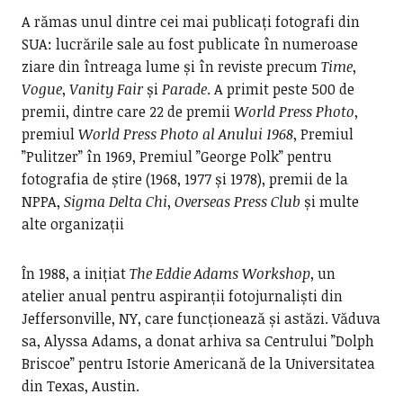
A rămas unul dintre cei mai publicați fotografi din
SUA: lucrările sale au fost publicate în numeroase
ziare din întreaga lume și în reviste precum
Time
,
Vogue
,
Vanity Fair
și
Parade
. A primit peste 500 de
premii, dintre care 22 de premii
World Press Photo
,
premiul
World Press Photo al Anului 1968
, Premiul
”Pulitzer” în 1969, Premiul ”George Polk” pentru
fotografia de știre (1968, 1977 și 1978), premii de la
NPPA,
Sigma Delta Chi
,
Overseas Press Club
și multe
alte organizații
În 1988, a inițiat
The Eddie Adams Workshop
, un
atelier anual pentru aspiranții fotojurnaliști din
Jeffersonville, NY, care funcționează și astăzi. Văduva
sa, Alyssa Adams, a donat arhiva sa Centrului ”Dolph
Briscoe” pentru Istorie Americană de la Universitatea
din Texas, Austin.