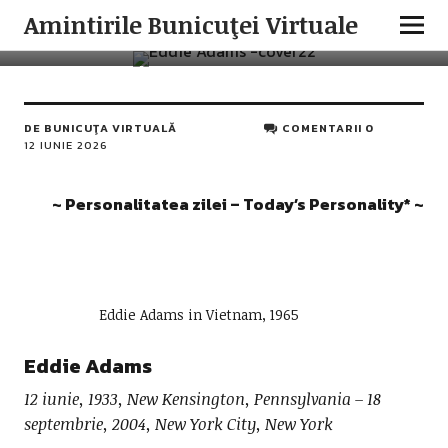
PERSONALITATEA ZILEI
Amintirile Bunicuţei Virtuale
Eddie Adams
DE
BUNICUŢA VIRTUALĂ
COMENTARII 0
12 IUNIE 2026
~ Personalitatea zilei – Today’s Personality* ~
Eddie Adams in Vietnam, 1965
Eddie Adams
12 iunie, 1933, New Kensington, Pennsylvania – 18
septembrie, 2004, New York City, New York